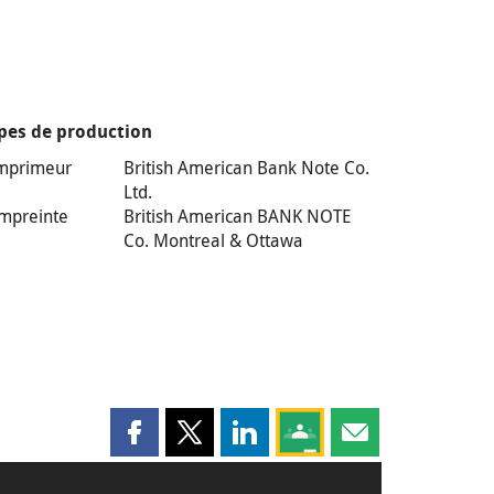
pes de production
mprimeur
British American Bank Note Co.
Ltd.
mpreinte
British American BANK NOTE
Co. Montreal & Ottawa
Partager cette page sur Facebook
Partager cette page sur X
Partager cette page sur LinkedI
Partagez cette page sur
Partager cette pag