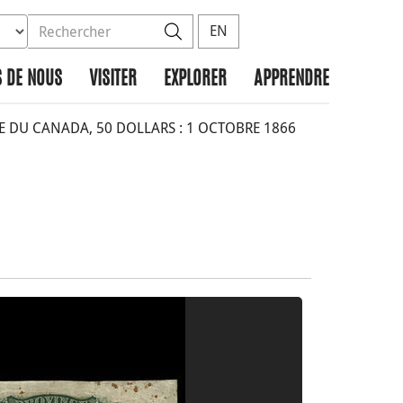
ez la base de données à rechercher
dans le site
Rechercher
EN
 DE NOUS
VISITER
EXPLORER
APPRENDRE
 DU CANADA, 50 DOLLARS : 1 OCTOBRE 1866