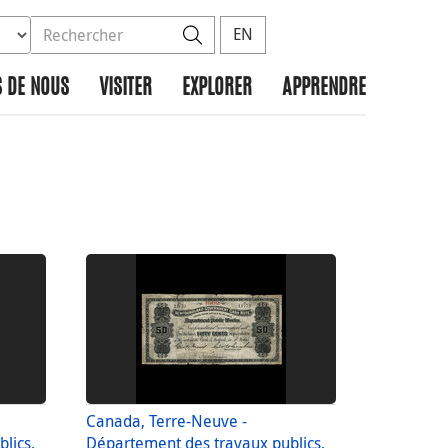
ez la base de données à rechercher
dans le site
Rechercher
EN
 DE NOUS
VISITER
EXPLORER
APPRENDRE
Canada, Terre-Neuve -
lics,
Département des travaux publics,