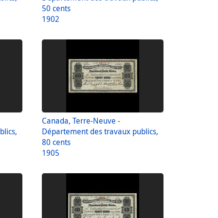
50 cents
1902
Canada, Terre-Neuve -
lics,
Département des travaux publics,
80 cents
1905