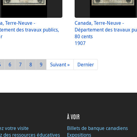
, Terre-Neuve -
Canada, Terre-Neuve -
ement des travaux publics,
Département des travaux pub
ar
80 cents
1907
5
6
7
8
9
Suivant »
Dernier
À VOIR
ez votre visite
Billets de banque canadiens
z des ressources éducatives
Expositions