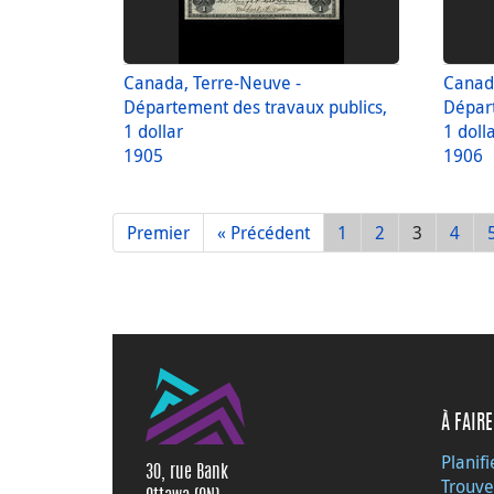
Canada, Terre-Neuve -
Canada
Département des travaux publics,
Départ
1 dollar
1 doll
1905
1906
Premier
« Précédent
1
2
3
4
À FAIRE
Planifi
30, rue Bank
Trouve