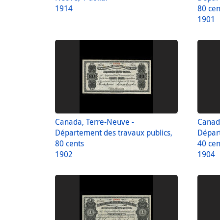
1914
80 cen
1901
Canada, Terre-Neuve -
Canada
Département des travaux publics,
Départ
80 cents
40 cen
1902
1904