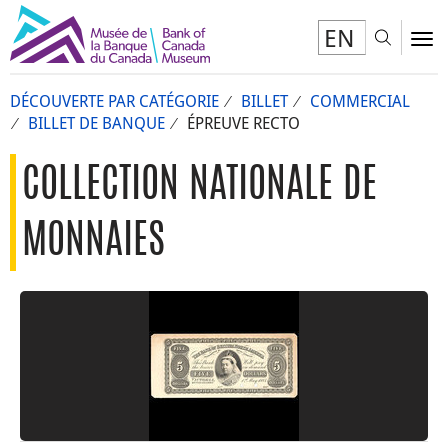
EN
Toggl
To
DÉCOUVERTE PAR CATÉGORIE
BILLET
COMMERCIAL
BILLET DE BANQUE
ÉPREUVE RECTO
COLLECTION NATIONALE DE
MONNAIES