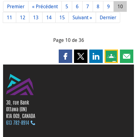
Premier
« Précédent
5
6
7
8
9
10
11
12
13
14
15
Suivant »
Dernier
Page 10 de 36
Partager cette page sur Faceboo
Partager cette page sur X
Partager cette pag
Partagez ce
Parta
30, rue Bank
Ottawa (ON)
K1A 0G9, CANADA
613 782‑8914