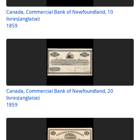
Canada, Commercial Bank of Newfoundland, 10
livres(anglaise)
1859
Canada, Commercial Bank of Newfoundland, 20
livres(anglaise)
1859