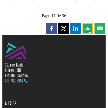
Page 11 de 36
Partager cette page sur Faceboo
Partager cette page sur X
Partager cette pag
Partagez ce
Parta
30, rue Bank
Ottawa (ON)
K1A 0G9, CANADA
613 782‑8914
À FAIRE