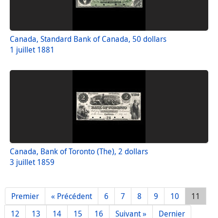
Canada, Standard Bank of Canada, 50 dollars
1 juillet 1881
Canada, Bank of Toronto (The), 2 dollars
3 juillet 1859
Premier
« Précédent
6
7
8
9
10
11
12
13
14
15
16
Suivant »
Dernier