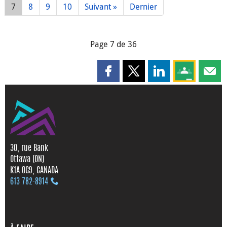
7
8
9
10
Suivant »
Dernier
Page 7 de 36
Partager cette page sur Faceboo
Partager cette page sur X
Partager cette pag
Partagez ce
Parta
30, rue Bank
Ottawa (ON)
K1A 0G9, CANADA
613 782‑8914