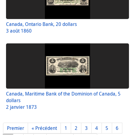
Canada, Ontario Bank, 20 dollars
3 août 1860
Canada, Maritime Bank of the Dominion of Canada, 5
dollars
2 janvier 1873
Premier
« Précédent
1
2
3
4
5
6