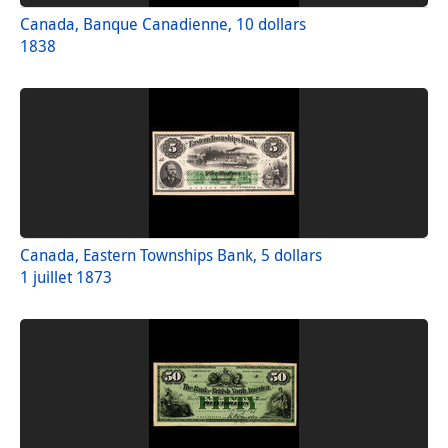
Canada, Banque Canadienne, 10 dollars
1838
Canada, Eastern Townships Bank, 5 dollars
1 juillet 1873