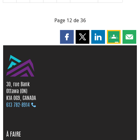
Page 12 de 36
Partager cette page sur Faceboo
Partager cette page sur X
Partager cette pag
Partagez ce
Parta
30, rue Bank
Ottawa (ON)
K1A 0G9, CANADA
613 782‑8914
À FAIRE