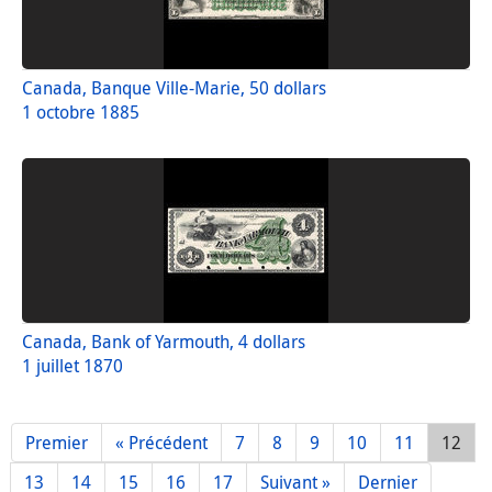
Canada, Banque Ville-Marie, 50 dollars
1 octobre 1885
Canada, Bank of Yarmouth, 4 dollars
1 juillet 1870
Premier
« Précédent
7
8
9
10
11
12
13
14
15
16
17
Suivant »
Dernier