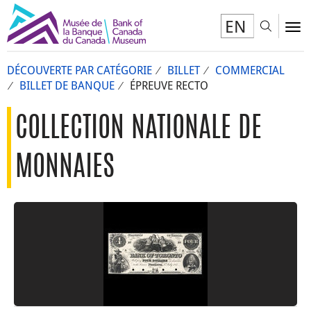
EN
Toggl
To
DÉCOUVERTE PAR CATÉGORIE
BILLET
COMMERCIAL
BILLET DE BANQUE
ÉPREUVE RECTO
COLLECTION NATIONALE DE
MONNAIES