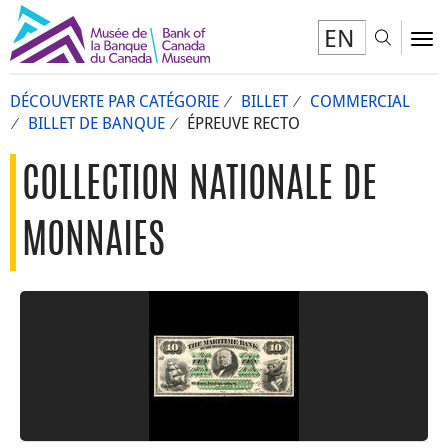
EN
Toggl
To
DÉCOUVERTE PAR CATÉGORIE
BILLET
COMMERCIAL
BILLET DE BANQUE
ÉPREUVE RECTO
COLLECTION NATIONALE DE
MONNAIES