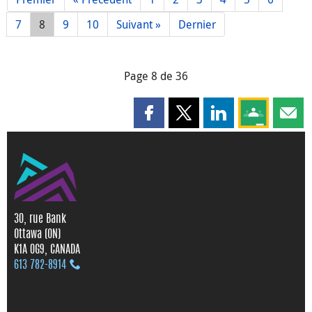
7
8
9
10
Suivant »
Dernier
Page 8 de 36
Partager cette page sur Faceboo
Partager cette page sur X
Partager cette pag
Partagez ce
Parta
30, rue Bank
Ottawa (ON)
K1A 0G9, CANADA
613 782‑8914