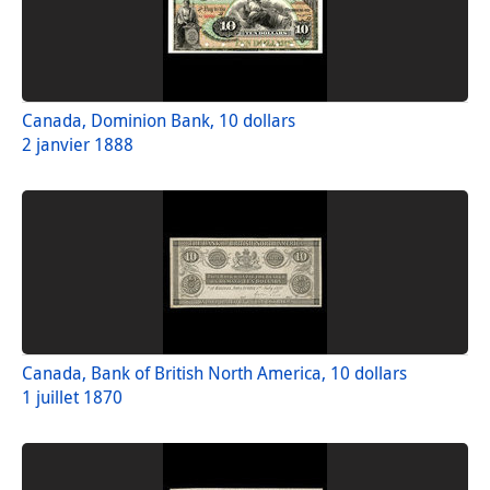
Canada, Dominion Bank, 10 dollars
2 janvier 1888
Canada, Bank of British North America, 10 dollars
1 juillet 1870