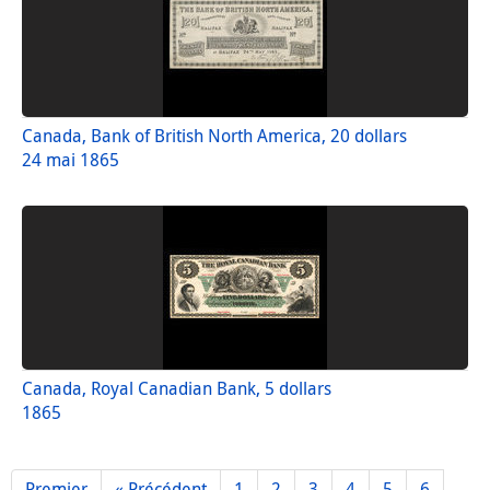
Canada, Bank of British North America, 20 dollars
24 mai 1865
Canada, Royal Canadian Bank, 5 dollars
1865
Premier
« Précédent
1
2
3
4
5
6