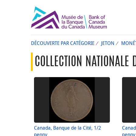
DÉCOUVERTE PAR CATÉGORIE
JETON
MONÉT
COLLECTION NATIONALE 
Canada, Banque de la Cité, 1/2
Canada
penny
penny