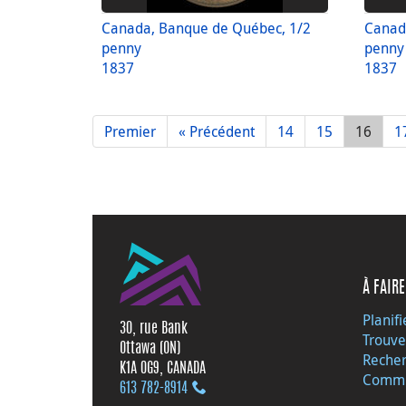
Canada, Banque de Québec, 1/2
Canad
penny
penny
1837
1837
Premier
« Précédent
14
15
16
1
À FAIRE
Planifi
30, rue Bank
Trouve
Ottawa (ON)
Recher
K1A 0G9, CANADA
Commu
613 782‑8914