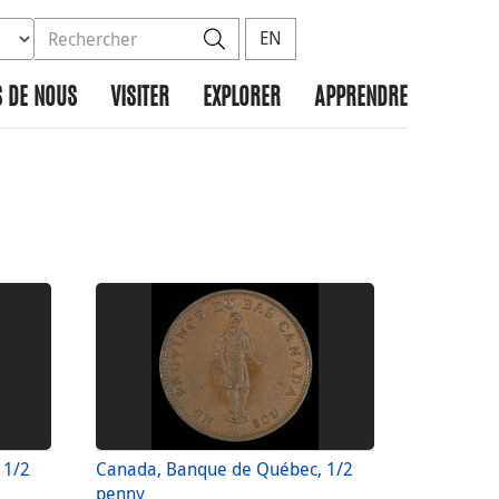
ez la base de données à rechercher
dans le site
Rechercher
EN
 DE NOUS
VISITER
EXPLORER
APPRENDRE
 1/2
Canada, Banque de Québec, 1/2
penny