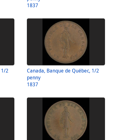
1837
 1/2
Canada, Banque de Québec, 1/2
penny
1837