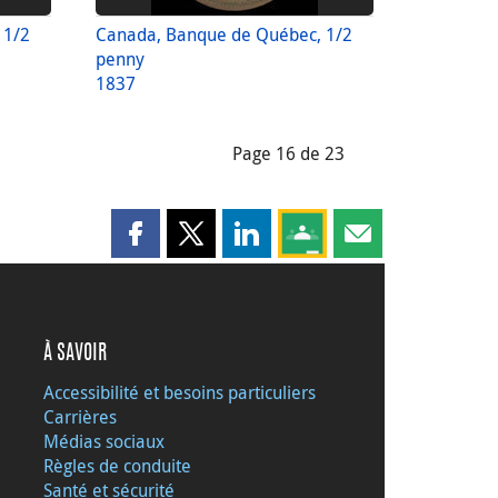
 1/2
Canada, Banque de Québec, 1/2
penny
1837
Page 16 de 23
Partager cette page sur Facebook
Partager cette page sur X
Partager cette page sur LinkedI
Partagez cette page sur
Partager cette pag
À SAVOIR
Accessibilité et besoins particuliers
Carrières
Médias sociaux
Règles de conduite
Santé et sécurité