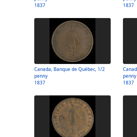
1837
1837
Canada, Banque de Québec, 1/2
Canad
penny
penny
1837
1837