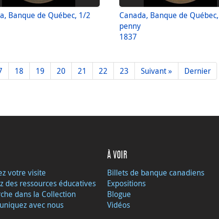
a, Banque de Québec, 1/2
Canada, Banque de Québec,
penny
1837
7
18
19
20
21
22
23
Suivant »
Dernier
À VOIR
ez votre visite
Billets de banque canadiens
z des ressources éducatives
Expositions
che dans la Collection
Blogue
niquez avec nous
Vidéos