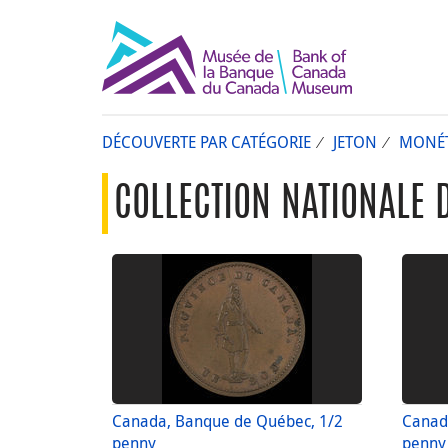
DÉCOUVERTE PAR CATÉGORIE
JETON
MONÉT
COLLECTION NATIONALE 
Canada, Banque de Québec, 1/2
Canad
penny
penny