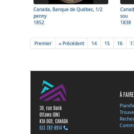
Canada, Banque de Québec, 1/2
Canad
penny
sou
1852
1838
Premier
« Précédent
14
15
16
1
À FAIRE
Planifi
30, rue Bank
Trouve
Ottawa (ON)
Recher
K1A 0G9, CANADA
Commu
613 782‑8914