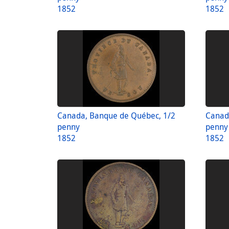
1852
1852
Canada, Banque de Québec, 1/2
Canad
penny
penny
1852
1852