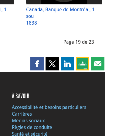
, 1
Canada, Banque de Montréal, 1
sou
1838
Page 19 de 23
Partager cette page sur Facebook
Partager cette page sur X
Partager cette page sur LinkedI
Partagez cette page sur
Partager cette pag
À SAVOIR
Accessibilité et besoins particuliers
Carrières
Médias sociaux
Règles de conduite
Santé et sécurité