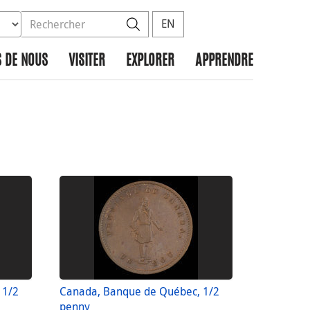
ez la base de données à rechercher
dans le site
Rechercher
EN
 DE NOUS
VISITER
EXPLORER
APPRENDRE
 1/2
Canada, Banque de Québec, 1/2
penny