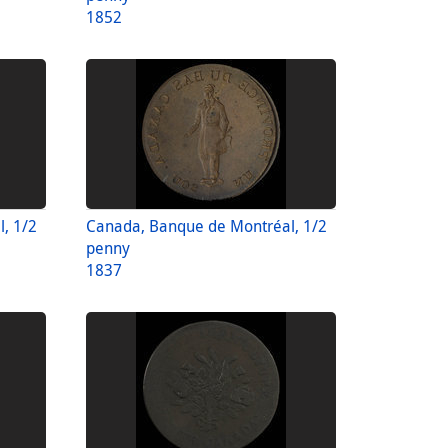
1852
, 1/2
Canada, Banque de Montréal, 1/2
penny
1837