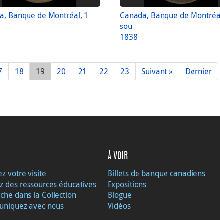
a, Banque de Montréal, 1
Canada, Banque de Montréal
sou
1838
7
18
19
20
21
22
23
Suivant »
Dernier
À VOIR
ez votre visite
Billets de banque canadiens
z des ressources éducatives
Expositions
che dans la Collection
Blogue
niquez avec nous
Vidéos