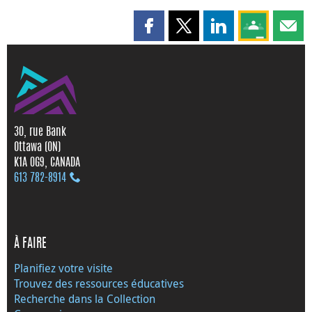
Partager cette page sur Faceboo
Partager cette page sur X
Partager cette pag
Partagez ce
Parta
30, rue Bank
Ottawa (ON)
K1A 0G9, CANADA
613 782‑8914
À FAIRE
Planifiez votre visite
Trouvez des ressources éducatives
Recherche dans la Collection