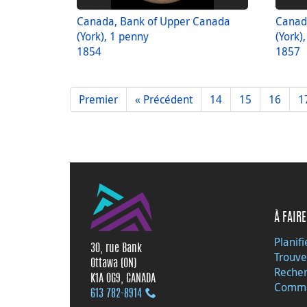
Canada, Bank of Upper Canada
Canad
(York), 1 penny
(York)
1854
1857
Premier
« Précédent
14
15
16
1
À FAIRE
Planifi
30, rue Bank
Trouve
Ottawa (ON)
Recher
K1A 0G9, CANADA
Commu
613 782‑8914