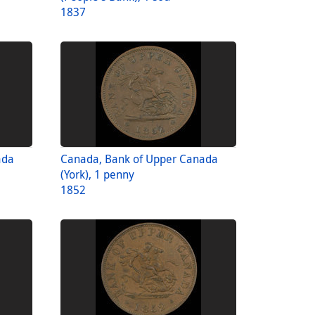
1837
ada
Canada, Bank of Upper Canada
(York), 1 penny
1852