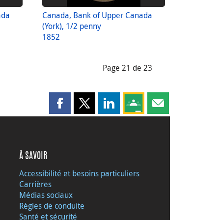
ada
Canada, Bank of Upper Canada
(York), 1/2 penny
1852
Page 21 de 23
Partager cette page sur Facebook
Partager cette page sur X
Partager cette page sur LinkedI
Partagez cette page sur
Partager cette pag
À SAVOIR
Accessibilité et besoins particuliers
Carrières
Médias sociaux
Règles de conduite
Santé et sécurité