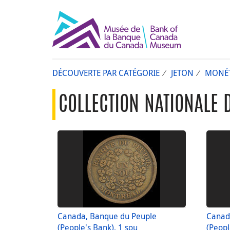
DÉCOUVERTE PAR CATÉGORIE
JETON
MONÉT
COLLECTION NATIONALE 
Canada, Banque du Peuple
Canad
(People's Bank), 1 sou
(Peopl