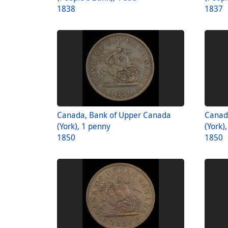
1838
1837
Canada, Bank of Upper Canada
Canad
(York), 1 penny
(York)
1850
1850