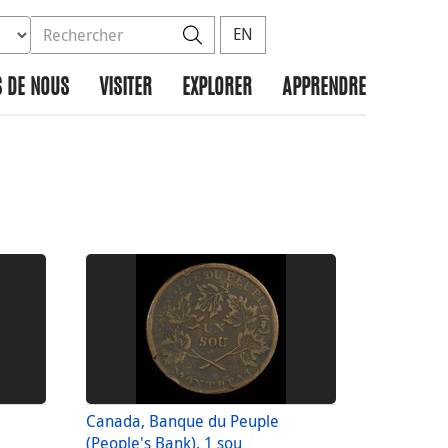
ez la base de données à rechercher
dans le site
Rechercher
EN
 DE NOUS
VISITER
EXPLORER
APPRENDRE
Canada, Banque du Peuple
(People's Bank), 1 sou