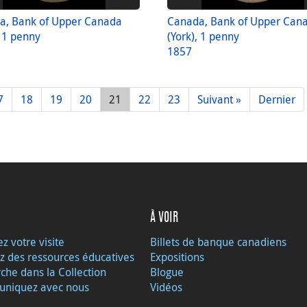
a, Bank of Upper Canada
Canada, Bank of Upper Can
, 1 penny
(York), 1 penny
1857
7
18
19
20
21
22
23
Suivant »
Dernier
À VOIR
ez votre visite
Billets de banque canadiens
z des ressources éducatives
Expositions
che dans la Collection
Blogue
niquez avec nous
Vidéos