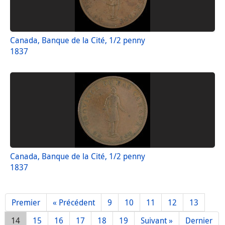
Canada, Banque de la Cité, 1/2 penny
1837
Canada, Banque de la Cité, 1/2 penny
1837
Premier
« Précédent
9
10
11
12
13
14
15
16
17
18
19
Suivant »
Dernier