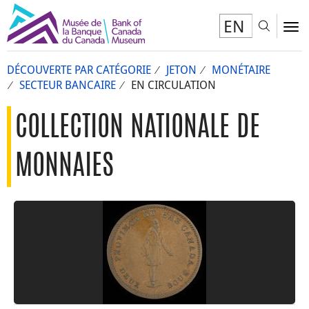
EN
Toggl
To
DÉCOUVERTE PAR CATÉGORIE
JETON
MONÉTAIRE
SECTEUR BANCAIRE
EN CIRCULATION
COLLECTION NATIONALE DE
MONNAIES