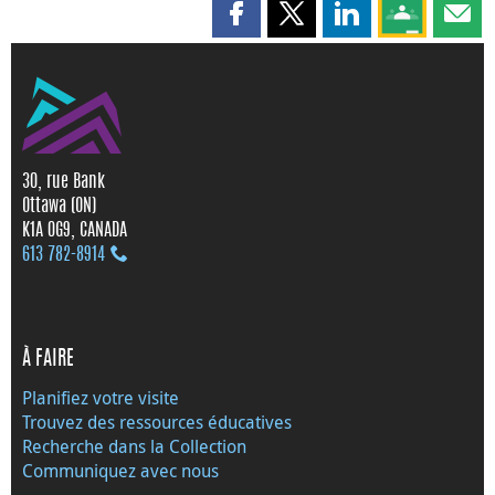
Partager cette page sur Faceboo
Partager cette page sur X
Partager cette pag
Partagez ce
Parta
30, rue Bank
Ottawa (ON)
K1A 0G9, CANADA
613 782‑8914
À FAIRE
Planifiez votre visite
Trouvez des ressources éducatives
Recherche dans la Collection
Communiquez avec nous