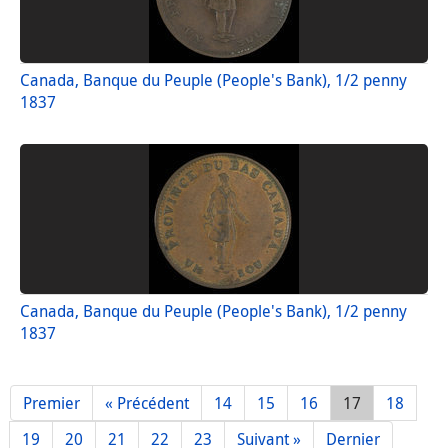
Canada, Banque du Peuple (People's Bank), 1/2 penny
1837
Canada, Banque du Peuple (People's Bank), 1/2 penny
1837
Premier
« Précédent
14
15
16
17
18
19
20
21
22
23
Suivant »
Dernier