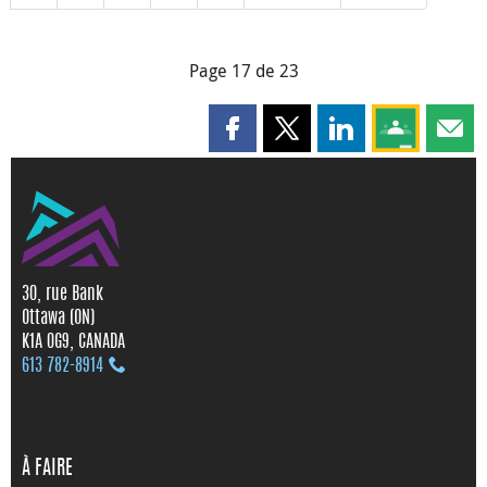
Page 17 de 23
Partager cette page sur Faceboo
Partager cette page sur X
Partager cette pag
Partagez ce
Parta
30, rue Bank
Ottawa (ON)
K1A 0G9, CANADA
613 782‑8914
À FAIRE