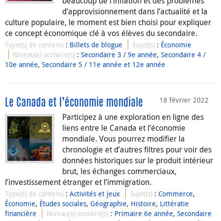
beaucoup de l’inflation et des problèmes
d’approvisionnement dans l’actualité et la
culture populaire, le moment est bien choisi pour expliquer
ce concept économique clé à vos élèves du secondaire.
Type(s) de contenu
:
Billets de blogue
Sujet(s)
:
Économie
Niveau(x) scolaire(s)
:
Secondaire 3 / 9e année
,
Secondaire 4 /
10e année
,
Secondaire 5 / 11e année et 12e année
18 février 2022
Le Canada et l’économie mondiale
Participez à une exploration en ligne des
liens entre le Canada et l’économie
mondiale. Vous pourrez modifier la
chronologie et d’autres filtres pour voir des
données historiques sur le produit intérieur
brut, les échanges commerciaux,
l’investissement étranger et l’immigration.
Type(s) de contenu
:
Activités et jeux
Sujet(s)
:
Commerce
,
Économie
,
Études sociales
,
Géographie
,
Histoire
,
Littératie
financière
Niveau(x) scolaire(s)
:
Primaire 6e année
,
Secondaire