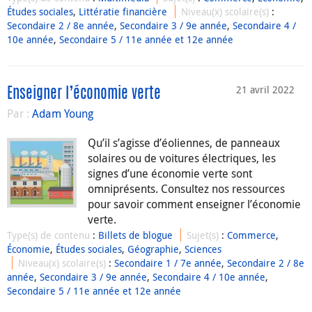
Études sociales
,
Littératie financière
Niveau(x) scolaire(s)
:
Secondaire 2 / 8e année
,
Secondaire 3 / 9e année
,
Secondaire 4 /
10e année
,
Secondaire 5 / 11e année et 12e année
21 avril 2022
Enseigner l’économie verte
Par :
Adam Young
Qu’il s’agisse d’éoliennes, de panneaux
solaires ou de voitures électriques, les
signes d’une économie verte sont
omniprésents. Consultez nos ressources
pour savoir comment enseigner l’économie
verte.
Type(s) de contenu
:
Billets de blogue
Sujet(s)
:
Commerce
,
Économie
,
Études sociales
,
Géographie
,
Sciences
Niveau(x) scolaire(s)
:
Secondaire 1 / 7e année
,
Secondaire 2 / 8e
année
,
Secondaire 3 / 9e année
,
Secondaire 4 / 10e année
,
Secondaire 5 / 11e année et 12e année