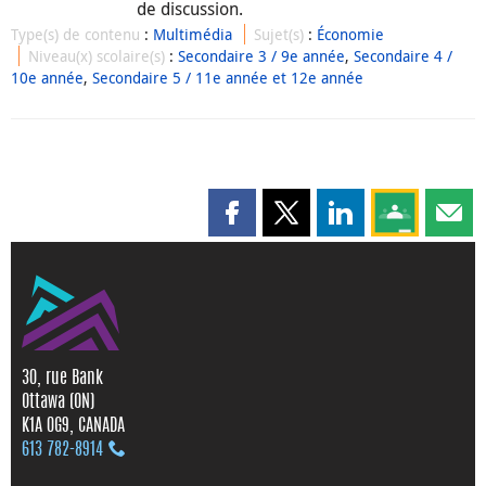
de discussion.
Type(s) de contenu
:
Multimédia
Sujet(s)
:
Économie
Niveau(x) scolaire(s)
:
Secondaire 3 / 9e année
,
Secondaire 4 /
10e année
,
Secondaire 5 / 11e année et 12e année
Partager cette page sur Faceboo
Partager cette page sur X
Partager cette pag
Partagez ce
Parta
30, rue Bank
Ottawa (ON)
K1A 0G9, CANADA
613 782‑8914