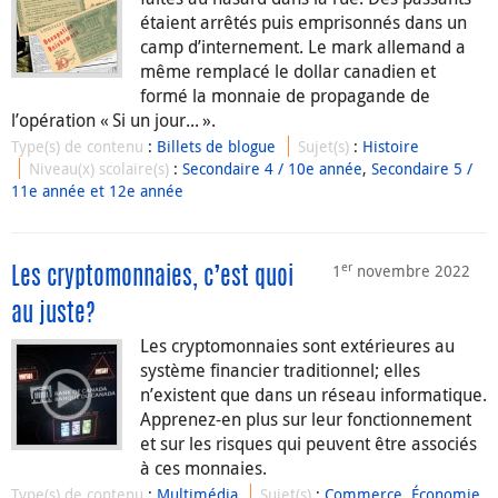
étaient arrêtés puis emprisonnés dans un
camp d’internement. Le mark allemand a
même remplacé le dollar canadien et
formé la monnaie de propagande de
l’opération « Si un jour... ».
Type(s) de contenu
:
Billets de blogue
Sujet(s)
:
Histoire
Niveau(x) scolaire(s)
:
Secondaire 4 / 10e année
,
Secondaire 5 /
11e année et 12e année
er
1
novembre 2022
Les cryptomonnaies, c’est quoi
au juste?
Les cryptomonnaies sont extérieures au
système financier traditionnel; elles
n’existent que dans un réseau informatique.
Apprenez-en plus sur leur fonctionnement
et sur les risques qui peuvent être associés
à ces monnaies.
Type(s) de contenu
:
Multimédia
Sujet(s)
:
Commerce
,
Économie
,