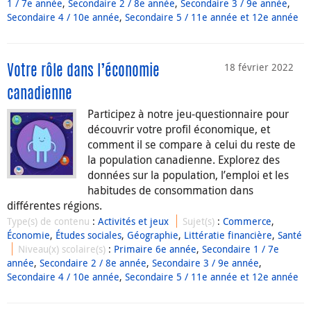
1 / 7e année
,
Secondaire 2 / 8e année
,
Secondaire 3 / 9e année
,
Secondaire 4 / 10e année
,
Secondaire 5 / 11e année et 12e année
18 février 2022
Votre rôle dans l’économie
canadienne
Participez à notre jeu-questionnaire pour
découvrir votre profil économique, et
comment il se compare à celui du reste de
la population canadienne. Explorez des
données sur la population, l’emploi et les
habitudes de consommation dans
différentes régions.
Type(s) de contenu
:
Activités et jeux
Sujet(s)
:
Commerce
,
Économie
,
Études sociales
,
Géographie
,
Littératie financière
,
Santé
Niveau(x) scolaire(s)
:
Primaire 6e année
,
Secondaire 1 / 7e
année
,
Secondaire 2 / 8e année
,
Secondaire 3 / 9e année
,
Secondaire 4 / 10e année
,
Secondaire 5 / 11e année et 12e année