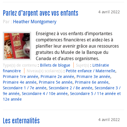
4 avril 2022
Parlez d’argent avec vos enfants
Par :
Heather Montgomery
Enseignez à vos enfants d’importantes
compétences financières et aidez-les à
planifier leur avenir grâce aux ressources
gratuites du Musée de la Banque du
Canada et d’autres organismes.
Type(s) de contenu
:
Billets de blogue
Sujet(s)
:
Littératie
financière
Niveau(x) scolaire(s)
:
Petite enfance / Maternelle
,
Primaire 1re année
,
Primaire 2e année
,
Primaire 3e année
,
Primaire 4e année
,
Primaire 5e année
,
Primaire 6e année
,
Secondaire 1 / 7e année
,
Secondaire 2 / 8e année
,
Secondaire 3 /
9e année
,
Secondaire 4 / 10e année
,
Secondaire 5 / 11e année et
12e année
4 avril 2022
Les externalités