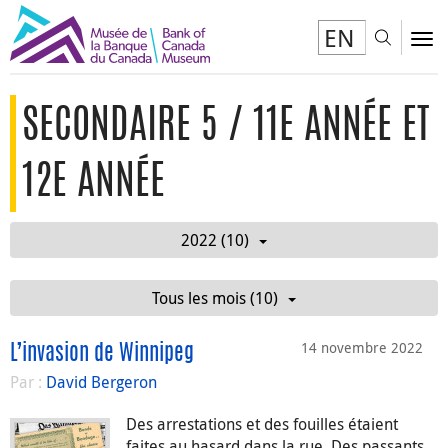
EN
Toggl
To
SECONDAIRE 5 / 11E ANNÉE ET
12E ANNÉE
2022 (10)
Tous les mois (10)
14 novembre 2022
L’invasion de Winnipeg
Par :
David Bergeron
Des arrestations et des fouilles étaient
faites au hasard dans la rue. Des passants