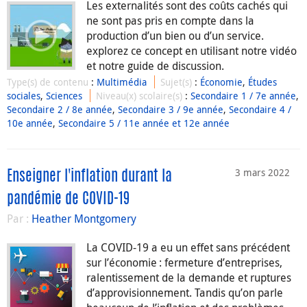
Les externalités sont des coûts cachés qui
ne sont pas pris en compte dans la
production d’un bien ou d’un service.
explorez ce concept en utilisant notre vidéo
et notre guide de discussion.
Type(s) de contenu
:
Multimédia
Sujet(s)
:
Économie
,
Études
sociales
,
Sciences
Niveau(x) scolaire(s)
:
Secondaire 1 / 7e année
,
Secondaire 2 / 8e année
,
Secondaire 3 / 9e année
,
Secondaire 4 /
10e année
,
Secondaire 5 / 11e année et 12e année
3 mars 2022
Enseigner l'inflation durant la
pandémie de COVID-19
Par :
Heather Montgomery
La COVID-19 a eu un effet sans précédent
sur l’économie : fermeture d’entreprises,
ralentissement de la demande et ruptures
d’approvisionnement. Tandis qu’on parle