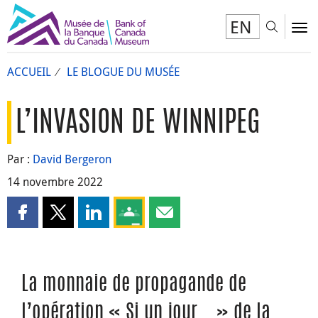
EN
Toggl
To
ACCUEIL
LE BLOGUE DU MUSÉE
L’INVASION DE WINNIPEG
Par :
David Bergeron
14 novembre 2022
Partager cette page sur Facebook
Partager cette page sur X
Partager cette page sur LinkedIn
Partagez cette page sur Google Clas
Partager cette page par courri
La monnaie de propagande de
l’opération « Si un jour... » de la