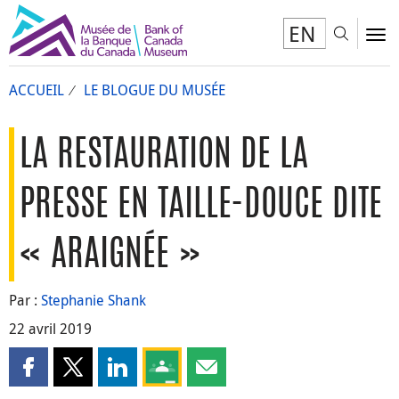
EN
Toggl
To
ACCUEIL
LE BLOGUE DU MUSÉE
LA RESTAURATION DE LA
PRESSE EN TAILLE-DOUCE DITE
« ARAIGNÉE »
Par :
Stephanie Shank
22 avril 2019
Partager cette page sur Facebook
Partager cette page sur X
Partager cette page sur LinkedIn
Partagez cette page sur Google Clas
Partager cette page par courri