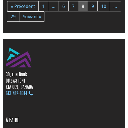
« Précédent
1
…
6
7
8
9
10
…
29
Suivant »
30, rue Bank
Ottawa (ON)
K1A 0G9, CANADA
613 782‑8914
À FAIRE