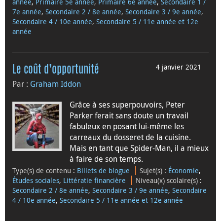
année
,
Primaire 5e année
,
Primaire 6e année
,
Secondaire 1 /
7e année
,
Secondaire 2 / 8e année
,
Secondaire 3 / 9e année
,
Secondaire 4 / 10e année
,
Secondaire 5 / 11e année et 12e
année
4 janvier 2021
Le coût d’opportunité
Par :
Graham Iddon
Grâce à ses superpouvoirs, Peter
Parker ferait sans doute un travail
fabuleux en posant lui-même les
carreaux du dosseret de la cuisine.
Mais en tant que Spider-Man, il a mieux
à faire de son temps.
Type(s) de contenu
:
Billets de blogue
Sujet(s)
:
Économie
,
Études sociales
,
Littératie financière
Niveau(x) scolaire(s)
:
Secondaire 2 / 8e année
,
Secondaire 3 / 9e année
,
Secondaire
4 / 10e année
,
Secondaire 5 / 11e année et 12e année