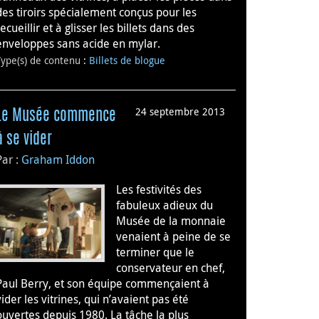
des tiroirs spécialement conçus pour les
recueillir et à glisser les billets dans des
enveloppes sans acide en mylar.
Type(s) de contenu
:
Billets de blogue
24 septembre 2013
Le Musée commence
à se vider
Par :
Graham Iddon
Les festivités des
fabuleux adieux du
Musée de la monnaie
venaient à peine de se
terminer que le
conservateur en chef,
Paul Berry, et son équipe commençaient à
vider les vitrines, qui n’avaient pas été
ouvertes depuis 1980. La tâche la plus