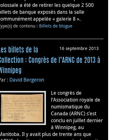
colossale a été de retirer les quelque 2 500
billets de banque exposés dans la salle
communément appelée « galerie 8 ».
Type(s) de contenu
:
Billets de blogue
16 septembre 2013
Les billets de la
Collection : Congrès de l’ARNC de 2013 à
Winnipeg
Par :
David Bergeron
Le congrès de
l’Association royale de
numismatique du
Canada (ARNC) s’est
conclu en juillet dernier
à Winnipeg, au
Manitoba. Il y avait plus de trente ans que