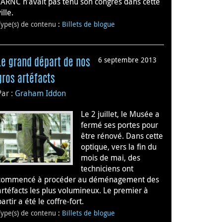
l’ARNC n’avait pas tenu son congrès dans cette
ille.
Type(s) de contenu
:
Billets de blogue
6 septembre 2013
Le grand départ de nos
gros artéfacts
Par :
Graham Iddon
Le 2 juillet, le Musée a
fermé ses portes pour
être rénové. Dans cette
optique, vers la fin du
mois de mai, des
techniciens ont
commencé à procéder au déménagement des
artéfacts les plus volumineux. Le premier à
partir a été le coffre-fort.
Type(s) de contenu
:
Billets de blogue