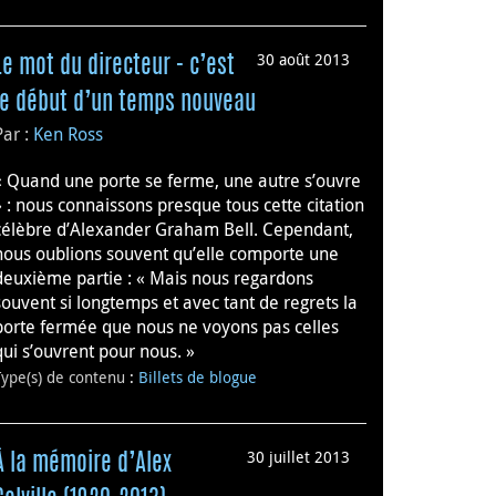
30 août 2013
Le mot du directeur - c’est
le début d’un temps nouveau
Par :
Ken Ross
« Quand une porte se ferme, une autre s’ouvre
» : nous connaissons presque tous cette citation
célèbre d’Alexander Graham Bell. Cependant,
nous oublions souvent qu’elle comporte une
deuxième partie : « Mais nous regardons
souvent si longtemps et avec tant de regrets la
porte fermée que nous ne voyons pas celles
qui s’ouvrent pour nous. »
Type(s) de contenu
:
Billets de blogue
30 juillet 2013
À la mémoire d’Alex