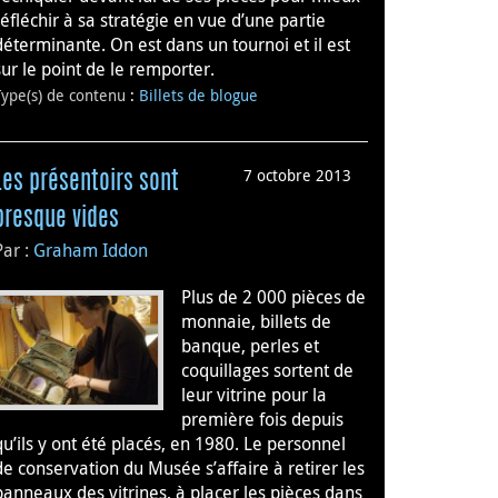
réfléchir à sa stratégie en vue d’une partie
déterminante. On est dans un tournoi et il est
sur le point de le remporter.
Type(s) de contenu
:
Billets de blogue
7 octobre 2013
Les présentoirs sont
presque vides
Par :
Graham Iddon
Plus de 2 000 pièces de
monnaie, billets de
banque, perles et
coquillages sortent de
leur vitrine pour la
première fois depuis
qu’ils y ont été placés, en 1980. Le personnel
de conservation du Musée s’affaire à retirer les
panneaux des vitrines, à placer les pièces dans