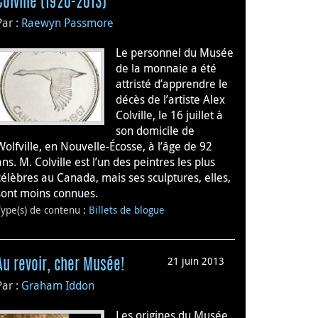
Colville (1920-2013)
Par :
Raewyn Passmore
Le personnel du Musée
de la monnaie a été
attristé d’apprendre le
décès de l’artiste Alex
Colville, le 16 juillet à
son domicile de
Wolfville, en Nouvelle-Écosse, à l’âge de 92
ans. M. Colville est l’un des peintres les plus
célèbres au Canada, mais ses sculptures, elles,
sont moins connues.
Type(s) de contenu
:
Billets de blogue
21 juin 2013
Au revoir, cher Musée!
Par :
Graham Iddon
Les origines du Musée