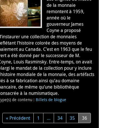
de la monnaie
remontent à 1959,
année où le
gouverneur James
Coyne a proposé
d’instaurer une collection de monnaies
reflétant l’histoire colorée des moyens de
paiement au Canada. C’est en 1963 que le feu
vert a été donné par le successeur de M.
Coyne, Louis Rasminsky. Entre-temps, on avait
élargi le mandat de la collection pour y inclure
l’histoire mondiale de la monnaie, des artéfacts
liés à sa fabrication ainsi qu’au domaine
bancaire, de même qu’une bibliothèque
consacrée à la numismatique.
Type(s) de contenu
:
Billets de blogue
« Précédent
1
…
34
35
36