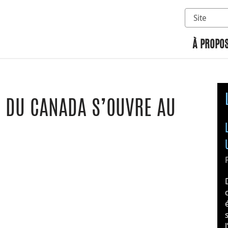
Sélectionn
Rechercher 
À PROPOS
E DU CANADA S’OUVRE AU
n
 Google Classroom
ge par courriel