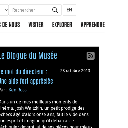
ez la base de données à rechercher
dans le site
Rechercher
EN
 DE NOUS
VISITER
EXPLORER
APPRENDRE
Le Blogue du Musée
28 octobre 2013
Le mot du directeur :
Une aide fort appréciée
Par :
Ken Ross
Dans un de mes meilleurs moments de
cinéma, Josh Waitzkin, un petit prodige des
échecs âgé d’alors onze ans, fait le vide dans
son esprit et imagine qu’il débarrasse
l’échiquier devant lui de ses pièces pour mieux