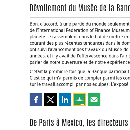
Dévoilement du Musée de la Ban
Bon, d’accord, à une partie du monde seulement,
de l’International Federation of Finance Museums
planète se rassemblent dans le but de mettre en
courant des plus récentes tendances dans le do
ont suivi l’avancement des travaux du Musée de
années, et il y avait de l’effervescence dans l’air 
parler de notre ouverture et de notre expérience
C’était la première fois que la Banque participa
C’est ce qui m’a permis de compter parmi les con
sur le travail accompli par nos équipes. L’exposé
Partager cette page sur Facebook
Partager cette page sur X
Partager cette page sur LinkedI
Partagez cette page sur
Partager cette pa
De Paris à Mexico, les directeur