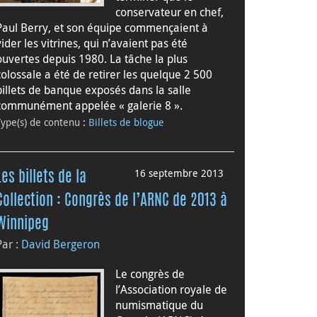
conservateur en chef,
Paul Berry, et son équipe commençaient à
vider les vitrines, qui n’avaient pas été
ouvertes depuis 1980. La tâche la plus
colossale a été de retirer les quelque 2 500
billets de banque exposés dans la salle
communément appelée « galerie 8 ».
Type(s) de contenu
:
Billets de blogue
16 septembre 2013
Les billets de la
Collection : Congrès de l’ARNC de 2013 à
Winnipeg
Par :
David Bergeron
Le congrès de
l’Association royale de
numismatique du