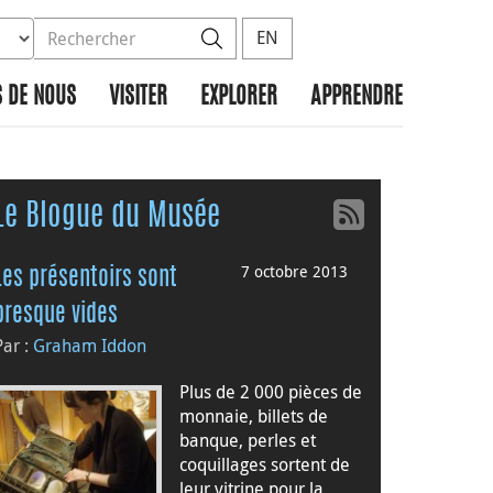
ez la base de données à rechercher
dans le site
Rechercher
EN
 DE NOUS
VISITER
EXPLORER
APPRENDRE
Le Blogue du Musée
7 octobre 2013
Les présentoirs sont
presque vides
Par :
Graham Iddon
Plus de 2 000 pièces de
monnaie, billets de
banque, perles et
coquillages sortent de
leur vitrine pour la