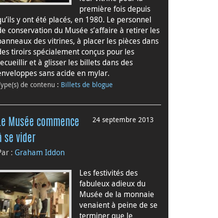
première fois depuis
qu’ils y ont été placés, en 1980. Le personnel
de conservation du Musée s’affaire à retirer les
panneaux des vitrines, à placer les pièces dans
des tiroirs spécialement conçus pour les
recueillir et à glisser les billets dans des
enveloppes sans acide en mylar.
Type(s) de contenu
:
Billets de blogue
24 septembre 2013
Le Musée commence
à se vider
Par :
Graham Iddon
Les festivités des
fabuleux adieux du
Musée de la monnaie
venaient à peine de se
terminer que le