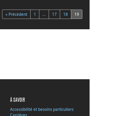
« Précédent
1
…
17
18
19
À SAVOIR
Accessibilité et besoins particuliers
Carrières