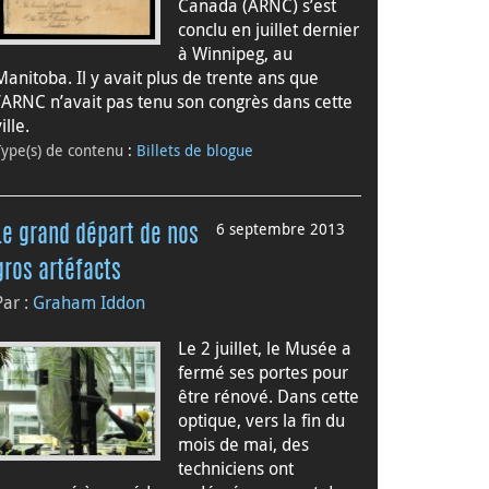
Canada (ARNC) s’est
conclu en juillet dernier
à Winnipeg, au
Manitoba. Il y avait plus de trente ans que
l’ARNC n’avait pas tenu son congrès dans cette
ille.
Type(s) de contenu
:
Billets de blogue
6 septembre 2013
Le grand départ de nos
gros artéfacts
Par :
Graham Iddon
Le 2 juillet, le Musée a
fermé ses portes pour
être rénové. Dans cette
optique, vers la fin du
mois de mai, des
techniciens ont