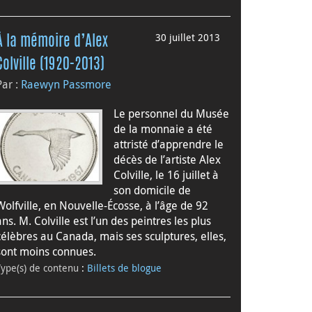
30 juillet 2013
À la mémoire d’Alex
Colville (1920-2013)
Par :
Raewyn Passmore
Le personnel du Musée
de la monnaie a été
attristé d’apprendre le
décès de l’artiste Alex
Colville, le 16 juillet à
son domicile de
Wolfville, en Nouvelle-Écosse, à l’âge de 92
ans. M. Colville est l’un des peintres les plus
célèbres au Canada, mais ses sculptures, elles,
sont moins connues.
Type(s) de contenu
:
Billets de blogue