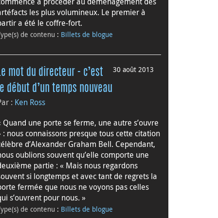
commencé à procéder au déménagement des
artéfacts les plus volumineux. Le premier à
partir a été le coffre-fort.
Type(s) de contenu
:
Billets de blogue
30 août 2013
Le mot du directeur - c’est
le début d’un temps nouveau
Par :
Ken Ross
« Quand une porte se ferme, une autre s’ouvre
» : nous connaissons presque tous cette citation
célèbre d’Alexander Graham Bell. Cependant,
nous oublions souvent qu’elle comporte une
deuxième partie : « Mais nous regardons
souvent si longtemps et avec tant de regrets la
porte fermée que nous ne voyons pas celles
qui s’ouvrent pour nous. »
Type(s) de contenu
:
Billets de blogue