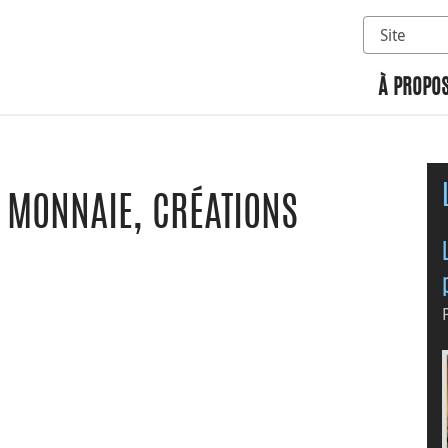
Sélectionn
Rechercher 
À PROPOS
E MONNAIE, CRÉATIONS
n
 Google Classroom
ge par courriel