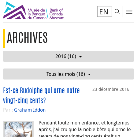
EN
Toggl
To
ARCHIVES
2016 (16)
Tous les mois (16)
23 décembre 2016
Est-ce Rudolphe qui orne notre
vingt-cinq cents?
Par :
Graham Iddon
Pendant toute mon enfance, et longtemps
après, j’ai cru que la noble bête qui orne le
revers de nos vingt-cinq cents était un