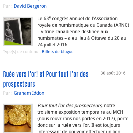
Par :
David Bergeron
e
Le 63
congrès annuel de l’Association
royale de numismatique du Canada (ARNC)
– vitrine canadienne destinée aux
numismates – a eu lieu à Ottawa du 20 au
24 juillet 2016.
Type(s) de contenu
:
Billets de blogue
30 août 2016
Ruée vers l’or! et Pour tout l’or des
prospecteurs
Par :
Graham Iddon
Pour tout l’or des prospecteurs
, notre
troisième exposition temporaire au MCH
(nous rouvrirons nos portes en 2017), porte
donc sur la ruée vers l’or. Il est toujours
intéressant de pouvoir effectuer un lien