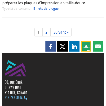
préparer les plaques d’impression en taille-douce.
Type(s) de contenu
:
Billets de blogue
1
2
Suivant »
Partager cette page sur Faceboo
Partager cette page sur X
Partager cette pag
Partagez ce
Parta
30, rue Bank
Ottawa (ON)
K1A 0G9, CANADA
613 782‑8914