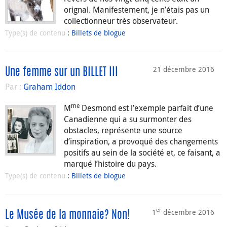
orignal. Manifestement, je n’étais pas un
collectionneur très observateur.
Type(s) de contenu
:
Billets de blogue
21 décembre 2016
Une femme sur un BILLET III
Par :
Graham Iddon
me
M
Desmond est l’exemple parfait d’une
Canadienne qui a su surmonter des
obstacles, représente une source
d’inspiration, a provoqué des changements
positifs au sein de la société et, ce faisant, a
marqué l’histoire du pays.
Type(s) de contenu
:
Billets de blogue
er
1
décembre 2016
Le Musée de la monnaie? Non!