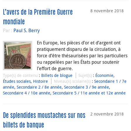
8 novembre 2018
L’avers de la Première Guerre
mondiale
Par :
Paul S. Berry
En Europe, les pièces d’or et d’argent ont
pratiquement disparu de la circulation, à
force d’être thésaurisées par les particuliers
ou rappelées par les États pour soutenir
l’effort de guerre.
Type(s) de contenu
:
Billets de blogue
Sujet(s)
:
Économie
,
Études sociales
,
Histoire
Niveau(x) scolaire(s)
:
Secondaire 1 / 7e
année
,
Secondaire 2 / 8e année
,
Secondaire 3 / 9e année
,
Secondaire 4 / 10e année
,
Secondaire 5 / 11e année et 12e année
2 novembre 2018
De splendides moustaches sur nos
billets de banque