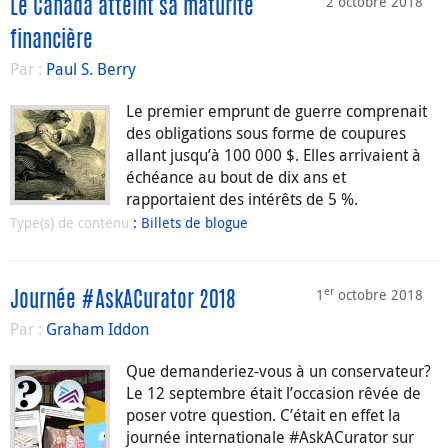
2 octobre 2018
Le Canada atteint sa maturité
financière
Par :
Paul S. Berry
Le premier emprunt de guerre comprenait
des obligations sous forme de coupures
allant jusqu’à 100 000 $. Elles arrivaient à
échéance au bout de dix ans et
rapportaient des intérêts de 5 %.
Type(s) de contenu
:
Billets de blogue
er
1
octobre 2018
Journée #AskACurator 2018
Par :
Graham Iddon
Que demanderiez-vous à un conservateur?
Le 12 septembre était l’occasion rêvée de
poser votre question. C’était en effet la
journée internationale #AskACurator sur