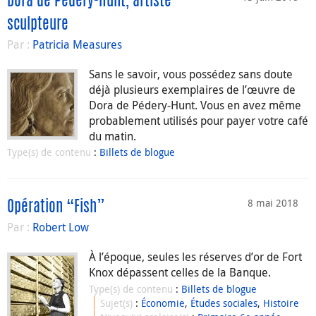
Dora de Pédery-Hunt, artiste
sculpteure
Par :
Patricia Measures
Sans le savoir, vous possédez sans doute
déjà plusieurs exemplaires de l’œuvre de
Dora de Pédery-Hunt. Vous en avez même
probablement utilisés pour payer votre café
du matin.
Type(s) de contenu
:
Billets de blogue
8 mai 2018
Opération “Fish”
Par :
Robert Low
À l’époque, seules les réserves d’or de Fort
Knox dépassent celles de la Banque.
Type(s) de contenu
:
Billets de blogue
Sujet(s)
:
Économie
,
Études sociales
,
Histoire