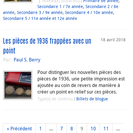
Niveau(x) scolaire(s)
:
Primaire 6e année
,
Secondaire 1 / 7e année
,
Secondaire 2 / 8e
année
,
Secondaire 3 / 9e année
,
Secondaire 4 / 10e année
,
Secondaire 5 / 11e année et 12e année
18 avril 2018
Les pièces de 1936 frappées avec un
point
Par :
Paul S. Berry
Pour distinguer les nouvelles pièces des
pièces de 1936, une petite impression est
ajoutée au coin de revers de manière à
créer un point en relief sur ces pièces.
Type(s) de contenu
:
Billets de blogue
« Précédent
1
…
7
8
9
10
11
…