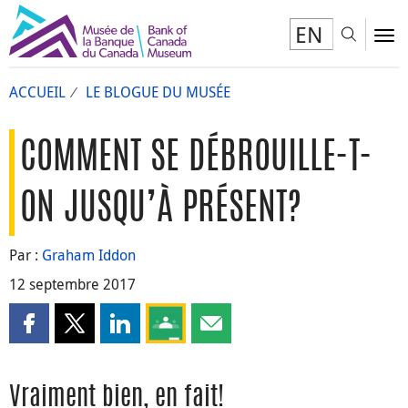
EN
Toggl
To
ACCUEIL
LE BLOGUE DU MUSÉE
COMMENT SE DÉBROUILLE-T-
ON JUSQU’À PRÉSENT?
Par :
Graham Iddon
12 septembre 2017
Partager cette page sur Facebook
Partager cette page sur X
Partager cette page sur LinkedIn
Partagez cette page sur Google Clas
Partager cette page par courri
Vraiment bien, en fait!