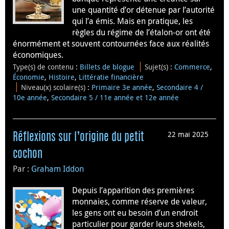
une quantité d’or détenue par l’autorité
qui l’a émis. Mais en pratique, les
règles du régime de l’étalon-or ont été
énormément et souvent contournées face aux réalités
économiques.
Type(s) de contenu
:
Billets de blogue
Sujet(s)
:
Commerce
,
Économie
,
Histoire
,
Littératie financière
Niveau(x) scolaire(s)
:
Primaire 3e année
,
Secondaire 4 /
10e année
,
Secondaire 5 / 11e année et 12e année
22 mai 2025
Réflexions sur l’origine du petit
cochon
Par :
Graham Iddon
Depuis l’apparition des premières
monnaies, comme réserve de valeur,
les gens ont eu besoin d’un endroit
particulier pour garder leurs shekels,