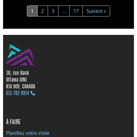
1
2
3
…
17
Suivant »
30, rue Bank
Ottawa (ON)
K1A 0G9, CANADA
613 782‑8914
À FAIRE
Planifiez votre visite