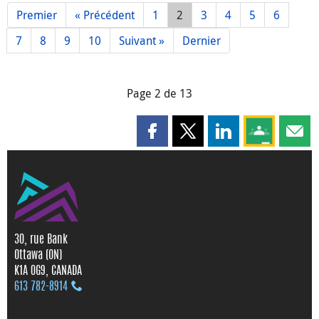
Premier
« Précédent
1
2
3
4
5
6
7
8
9
10
Suivant »
Dernier
Page 2 de 13
Partager cette page sur Faceboo
Partager cette page sur X
Partager cette pag
Partagez ce
Parta
30, rue Bank
Ottawa (ON)
K1A 0G9, CANADA
613 782‑8914