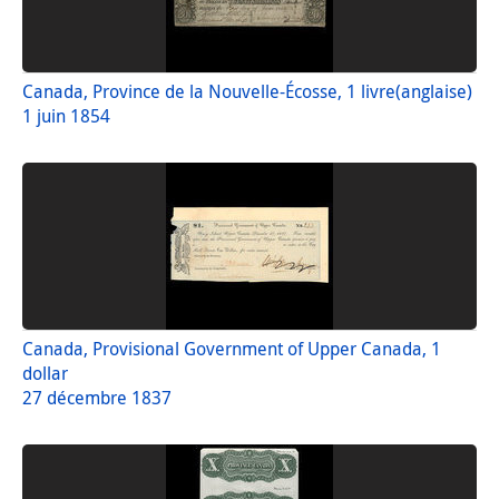
Canada, Province de la Nouvelle-Écosse, 1 livre(anglaise)
1 juin 1854
Canada, Provisional Government of Upper Canada, 1
dollar
27 décembre 1837