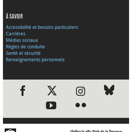
À SAVOIR
Accessibilité et besoins particuliers
Carrières
Médias sociaux
Règles de conduite
Santé et sécurité
Renseignements personnels
●
●