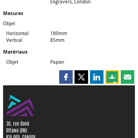
Engravers, London
Mesures
Objet
Horizontal
180mm
Vertical
85mm
Matériaux
Objet
Papier
Partager cette page sur Faceboo
Partager cette page sur X
Partager cette pag
Partagez ce
Parta
30, rue Bank
Ottawa (ON)
K1A 0G9, CANADA