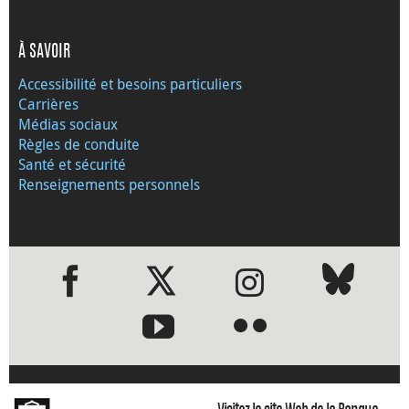
À SAVOIR
Accessibilité et besoins particuliers
Carrières
Médias sociaux
Règles de conduite
Santé et sécurité
Renseignements personnels
●
●