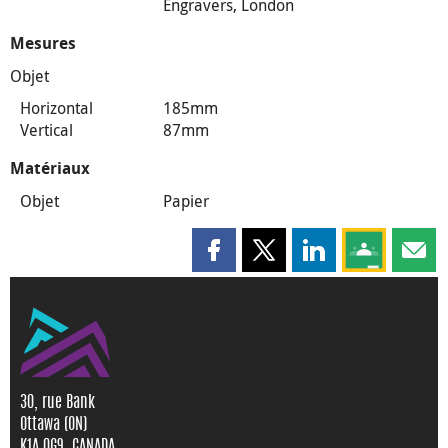
Engravers, London
Mesures
Objet
Horizontal
185mm
Vertical
87mm
Matériaux
Objet
Papier
Partager cette page sur Faceboo
Partager cette page sur X
Partager cette pag
Partagez ce
Parta
30, rue Bank
Ottawa (ON)
K1A 0G9, CANADA