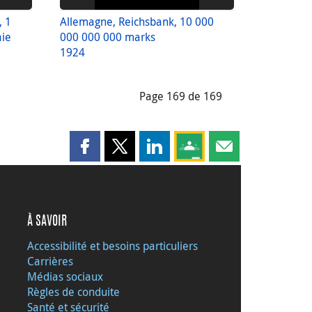
, 1
Allemagne, Reichsbank, 10 000
aie
000 000 000 marks
1924
Page 169 de 169
Partager cette page sur Facebook
Partager cette page sur X
Partager cette page sur LinkedI
Partagez cette page sur
Partager cette pag
À SAVOIR
Accessibilité et besoins particuliers
Carrières
Médias sociaux
Règles de conduite
Santé et sécurité