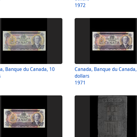
1972
a, Banque du Canada, 10
Canada, Banque du Canada,
s
dollars
1971