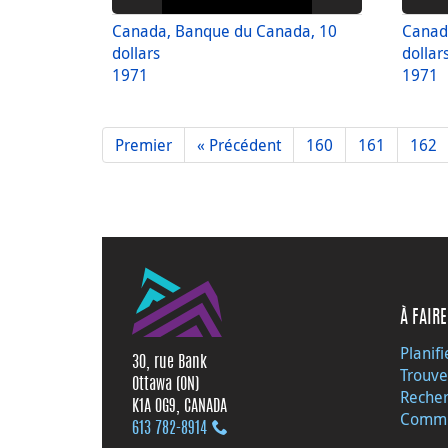
Canada, Banque du Canada, 10
Canad
dollars
dollar
1971
1971
Premier
« Précédent
160
161
162
À FAIRE
Planifi
30, rue Bank
Trouve
Ottawa (ON)
Recher
K1A 0G9, CANADA
Commu
613 782‑8914