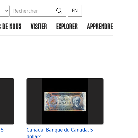
ez la base de données à rechercher
dans le site
Rechercher
EN
 DE NOUS
VISITER
EXPLORER
APPRENDRE
 5
Canada, Banque du Canada, 5
dollars