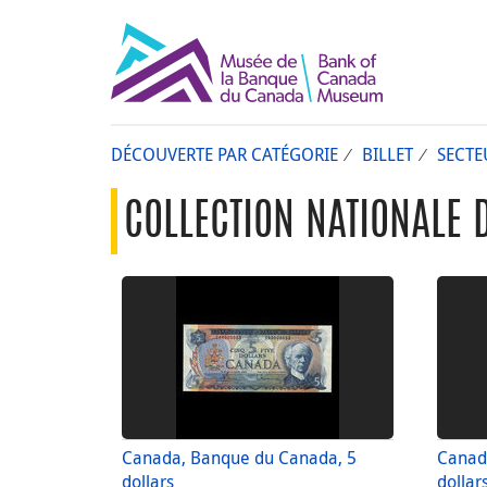
DÉCOUVERTE PAR CATÉGORIE
BILLET
SECTE
COLLECTION NATIONALE 
Canada, Banque du Canada, 5
Canad
dollars
dollar