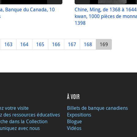
a, Banque du Canada, 10
Chine, Ming, de 1368 à 1644
s
kwan, 1000 pièces de monn
1398
163
164
165
166
167
168
169
À VOIR
ez votre visite
Billets de banque canadiens
z des ressources éducatives
Expositions
che dans la Collection
Blogue
niquez avec nous
Vidéos