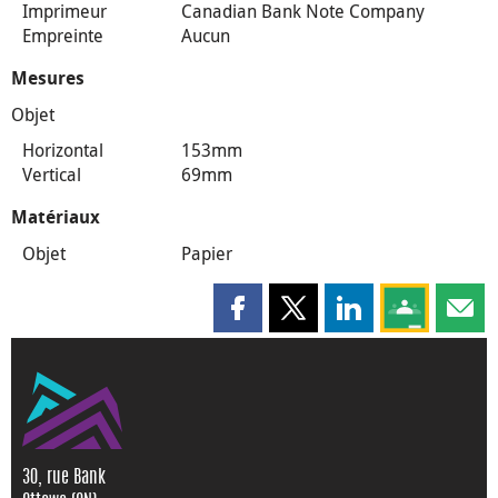
Imprimeur
Canadian Bank Note Company
Empreinte
Aucun
Mesures
Objet
Horizontal
153mm
Vertical
69mm
Matériaux
Objet
Papier
Partager cette page sur Faceboo
Partager cette page sur X
Partager cette pag
Partagez ce
Parta
30, rue Bank