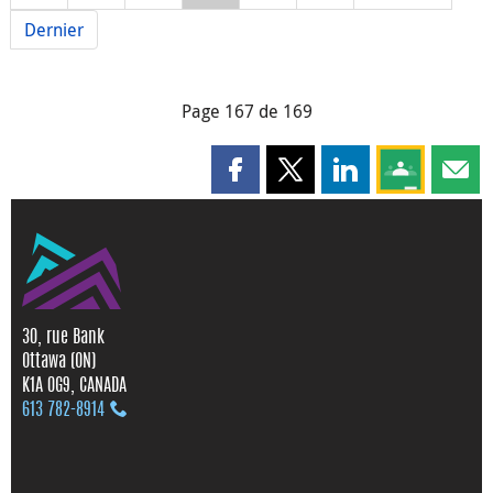
Dernier
Page 167 de 169
Partager cette page sur Faceboo
Partager cette page sur X
Partager cette pag
Partagez ce
Parta
30, rue Bank
Ottawa (ON)
K1A 0G9, CANADA
613 782‑8914