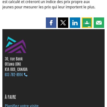
est calculé et créeront un indice des prix propre aux
jeunes pour mesurer les prix qui leur importent le plus.
Partager cette page sur Faceboo
Partager cette page sur X
Partager cette pag
Partagez ce
Parta
30, rue Bank
Ottawa (ON)
K1A 0G9, CANADA
613 782‑8914
À FAIRE
Planifiez votre visite