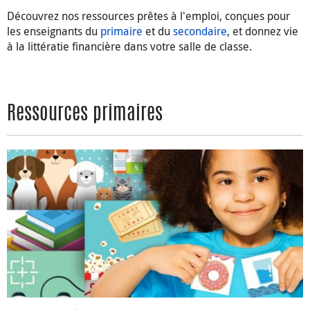
Cartes de discussion sur l’argent
Découvrez nos ressources prêtes à l'emploi, conçues pour
les enseignants du
primaire
et du
secondaire
, et donnez vie
Ressources secondaires
à la littératie financière dans votre salle de classe.
Penser en économiste
Faire un budget
Déchiffrer les données sur l’économie canadienne
Ressources primaires
Investir judicieusement
Votre rôle dans l’économie canadienne
Combien ça coûte? L’inflation au Canada