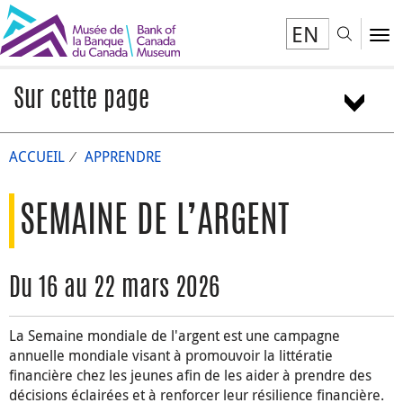
EN
Toggl
To
Sur cette page
Du 16 au 22 mars 2026
ACCUEIL
APPRENDRE
Ressources primaires
Besoin ou désir? Telle est la question
Compter l’argent et payer en monnaie
SEMAINE DE L’ARGENT
L’argent ne pousse pas dans les arbres…
Explorer les différents modes de paiement
Du 16 au 22 mars 2026
En avoir pour son argent : Déterminer le prix unitaire
Jeunes en affaires : comment démarrer sa propre
La Semaine mondiale de l'argent est une campagne
entreprise
annuelle mondiale visant à promouvoir la littératie
Épargner et dépenser
financière chez les jeunes afin de les aider à prendre des
Sortir de l’endettement : risques et bénéfices du crédit
décisions éclairées et à renforcer leur résilience financière.