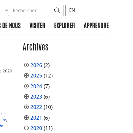
ez la base de données à rechercher
dans le site
Rechercher
EN
 DE NOUS
VISITER
EXPLORER
APPRENDRE
Archives
2026
(2)
e 2020
2025
(12)
2024
(7)
2023
(6)
2022
(10)
ère
,
2021
(6)
nnée
,
9e
2020
(11)