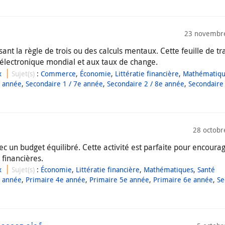
23 novembr
sant la règle de trois ou des calculs mentaux. Cette feuille de tr
 électronique mondial et aux taux de change.
x
Sujet(s)
:
Commerce
,
Économie
,
Littératie financière
,
Mathématiq
e année
,
Secondaire 1 / 7e année
,
Secondaire 2 / 8e année
,
Secondaire 
28 octobr
ec un budget équilibré. Cette activité est parfaite pour encoura
 financières.
x
Sujet(s)
:
Économie
,
Littératie financière
,
Mathématiques
,
Santé
e année
,
Primaire 4e année
,
Primaire 5e année
,
Primaire 6e année
,
Se