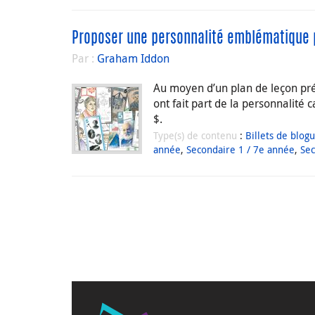
Proposer une personnalité emblématique po
Par :
Graham Iddon
Au moyen d’un plan de leçon pr
ont fait part de la personnalité 
$.
Type(s) de contenu
:
Billets de blog
année
,
Secondaire 1 / 7e année
,
Sec