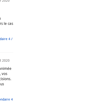
e 2020
u
rs le cas
daire 4 /
t 2020
 animée
, vos
isions.
ous
ondaire 4