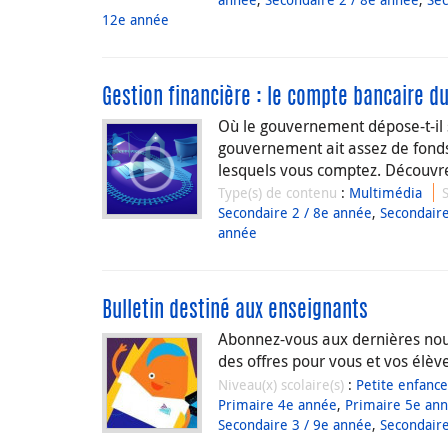
12e année
Gestion financière : le compte bancaire 
Où le gouvernement dépose-t-il 
gouvernement ait assez de fonds 
lesquels vous comptez. Découvr
Type(s) de contenu
:
Multimédia
Secondaire 2 / 8e année
,
Secondaire
année
Bulletin destiné aux enseignants
Abonnez-vous aux dernières nouv
des offres pour vous et vos élèv
Niveau(x) scolaire(s)
:
Petite enfance
Primaire 4e année
,
Primaire 5e an
Secondaire 3 / 9e année
,
Secondaire