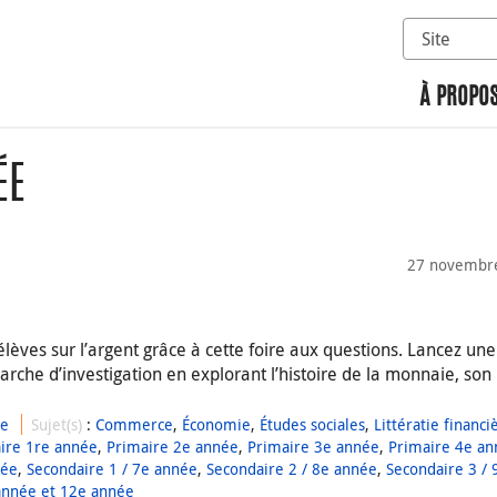
Sélectionn
Rechercher 
À PROPOS
ÉE
27 novembr
èves sur l’argent grâce à cette foire aux questions. Lancez une
rche d’investigation en explorant l’histoire de la monnaie, son
ue
Sujet(s)
:
Commerce
,
Économie
,
Études sociales
,
Littératie financi
ire 1re année
,
Primaire 2e année
,
Primaire 3e année
,
Primaire 4e a
née
,
Secondaire 1 / 7e année
,
Secondaire 2 / 8e année
,
Secondaire 3 / 
année et 12e année