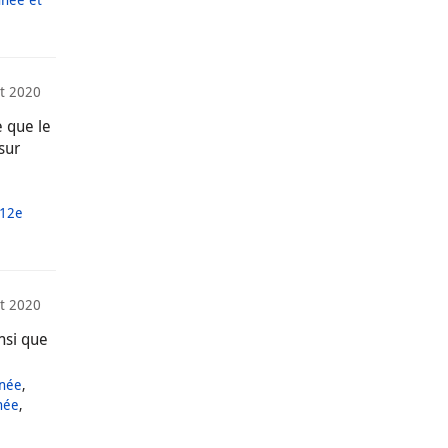
t 2020
 que le
sur
 12e
et 2020
nsi que
nnée
,
née
,