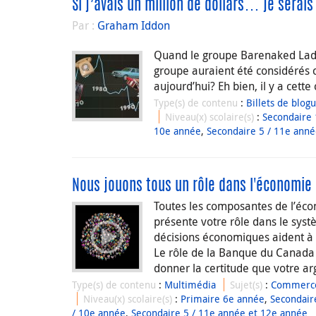
Si j’avais un million de dollars… je serais
Par :
Graham Iddon
Quand le groupe Barenaked Ladie
groupe auraient été considérés c
aujourd’hui? Eh bien, il y a cett
Type(s) de contenu
:
Billets de blog
Niveau(x) scolaire(s)
:
Secondaire 
10e année
,
Secondaire 5 / 11e ann
Nous jouons tous un rôle dans l'économie
Toutes les composantes de l’éco
présente votre rôle dans le sy
décisions économiques aident à f
Le rôle de la Banque du Canada 
donner la certitude que votre ar
Type(s) de contenu
:
Multimédia
Sujet(s)
:
Commerc
Niveau(x) scolaire(s)
:
Primaire 6e année
,
Secondair
/ 10e année
,
Secondaire 5 / 11e année et 12e année