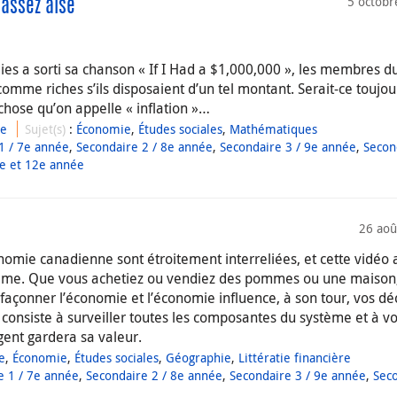
5 octobr
 assez aisé
s a sorti sa chanson « If I Had a $1,000,000 », les membres d
omme riches s’ils disposaient d’un tel montant. Serait-ce toujou
e chose qu’on appelle « inflation »…
ue
Sujet(s)
:
Économie
,
Études sociales
,
Mathématiques
1 / 7e année
,
Secondaire 2 / 8e année
,
Secondaire 3 / 9e année
,
Secon
ée et 12e année
26 aoû
nomie canadienne sont étroitement interreliées, et cette vidéo
stème. Que vous achetiez ou vendiez des pommes ou une maison
açonner l’économie et l’économie influence, à son tour, vos déc
consiste à surveiller toutes les composantes du système et à v
gent gardera sa valeur.
e
,
Économie
,
Études sociales
,
Géographie
,
Littératie financière
e 1 / 7e année
,
Secondaire 2 / 8e année
,
Secondaire 3 / 9e année
,
Sec