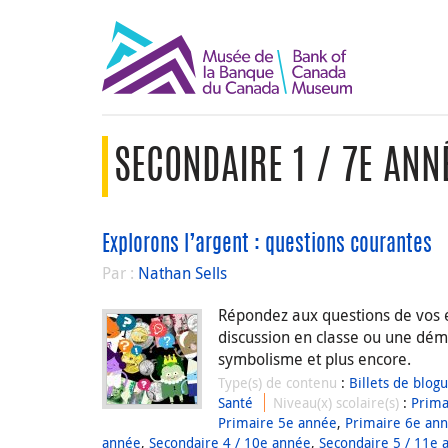
SECONDAIRE 1 / 7E ANN
Explorons l’argent : questions courantes
Par :
Nathan Sells
Répondez aux questions de vos él
discussion en classe ou une déma
symbolisme et plus encore.
Type(s) de contenu
:
Billets de blog
Santé
Niveau(x) scolaire(s)
:
Prima
Primaire 5e année
,
Primaire 6e an
année
,
Secondaire 4 / 10e année
,
Secondaire 5 / 11e 