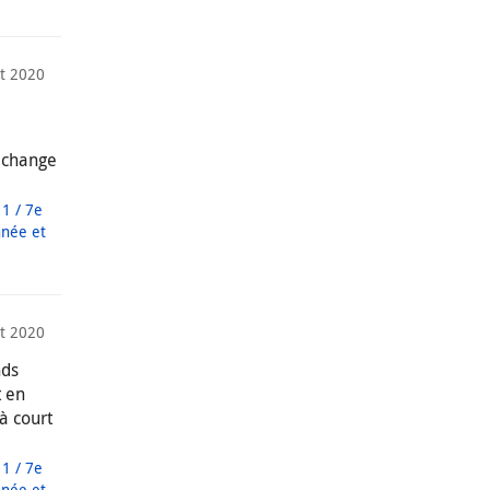
t 2020
e change
1 / 7e
nnée et
t 2020
nds
t en
à court
1 / 7e
nnée et