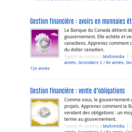
Gestion financière : avoirs en monnaies é
La Banque du Canada détient de
gouvernement. Elle achète et ven
canadiens. Apprenez comment ces
du dollar canadien.
Type(s) de contenu
:
Multimédia
année
,
Secondaire 2 / 8e année
,
Sec
12e année
Gestion financière : vente d’obligations
Comme vous, le gouvernement a p
projets. Apprenez comment la B
vendant des obligations : un moy
terme au gouvernement.
Type(s) de contenu
:
Multimédia
année
,
Secondaire 2 / 8e année
,
Sec