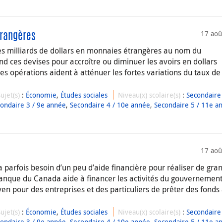
17 aoû
trangères
s milliards de dollars en monnaies étrangères au nom du
d ces devises pour accroître ou diminuer les avoirs en dollars
 opérations aident à atténuer les fortes variations du taux d
Sujet(s)
:
Économie
,
Études sociales
Niveau(x) scolaire(s)
:
Secondaire 
ondaire 3 / 9e année
,
Secondaire 4 / 10e année
,
Secondaire 5 / 11e a
17 aoû
arfois besoin d’un peu d’aide financière pour réaliser de gra
anque du Canada aide à financer les activités du gouvernemen
en pour des entreprises et des particuliers de prêter des fonds 
Sujet(s)
:
Économie
,
Études sociales
Niveau(x) scolaire(s)
:
Secondaire 
ondaire 3 / 9e année
,
Secondaire 4 / 10e année
,
Secondaire 5 / 11e a