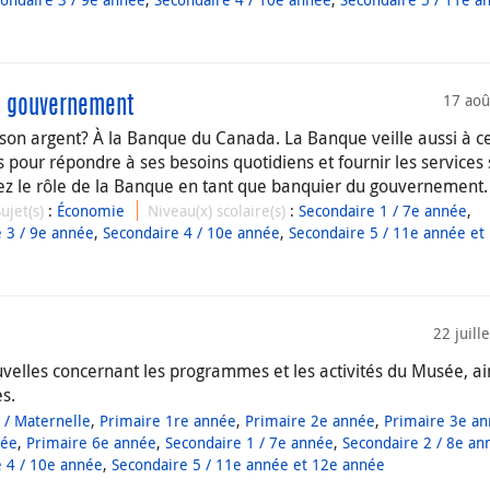
17 aoû
du gouvernement
son argent? À la Banque du Canada. La Banque veille aussi à ce
pour répondre à ses besoins quotidiens et fournir les services 
ez le rôle de la Banque en tant que banquier du gouvernement.
Sujet(s)
:
Économie
Niveau(x) scolaire(s)
:
Secondaire 1 / 7e année
,
 3 / 9e année
,
Secondaire 4 / 10e année
,
Secondaire 5 / 11e année et
22 juill
elles concernant les programmes et les activités du Musée, ai
es.
 / Maternelle
,
Primaire 1re année
,
Primaire 2e année
,
Primaire 3e a
née
,
Primaire 6e année
,
Secondaire 1 / 7e année
,
Secondaire 2 / 8e an
 4 / 10e année
,
Secondaire 5 / 11e année et 12e année