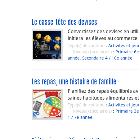
Le casse-tête des devises
Convertissez des devises en utili
initiera les élèves au commerce
Type(s) de contenu
:
Activités et jeu
Niveau(x) scolaire(s)
:
Primaire 6
année
,
Secondaire 4 / 10e année
Les repas, une histoire de famille
Planifiez des repas équilibrés av
saines habitudes alimentaires et
Type(s) de contenu
:
Activités et jeu
Niveau(x) scolaire(s)
:
Primaire 3
1 / 7e année