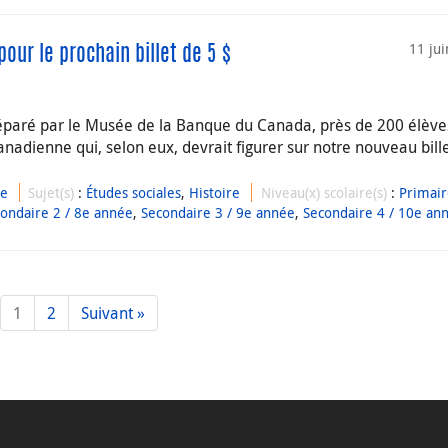
11 ju
ur le prochain billet de 5 $
éparé par le Musée de la Banque du Canada, près de 200 élève
canadienne qui, selon eux, devrait figurer sur notre nouveau bill
ue
Sujet(s)
:
Études sociales
,
Histoire
Niveau(x) scolaire(s)
:
Primair
ondaire 2 / 8e année
,
Secondaire 3 / 9e année
,
Secondaire 4 / 10e an
1
2
Suivant »