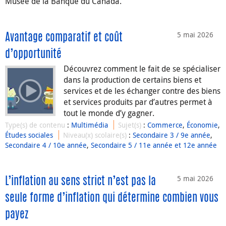
Musée de la Banque du Canada.
5 mai 2026
Avantage comparatif et coût
d’opportunité
Découvrez comment le fait de se spécialiser
dans la production de certains biens et
services et de les échanger contre des biens
et services produits par d’autres permet à
tout le monde d’y gagner.
Type(s) de contenu
:
Multimédia
Sujet(s)
:
Commerce
,
Économie
,
Études sociales
Niveau(x) scolaire(s)
:
Secondaire 3 / 9e année
,
Secondaire 4 / 10e année
,
Secondaire 5 / 11e année et 12e année
5 mai 2026
L’inflation au sens strict n’est pas la
seule forme d’inflation qui détermine combien vous
payez