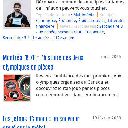
Découvrez comment les multiples variantes
de l’inflation peuvent vous toucher.
Type(s) de contenu
:
Multimédia
Sujet(s)
:
Commerce
,
Économie
,
Études sociales
,
Littératie
financière
Niveau(x) scolaire(s)
:
Secondaire 3
/ 9e année
,
Secondaire 4 / 10e année
,
Secondaire 5 / 11e année et 12e année
5 mai 2026
Montréal 1976 : l’histoire des Jeux
olympiques en pièces
Revivez l’ambiance des tout premiers Jeux
olympiques organisés au Canada et
découvrez le rôle joué par les pièces
commémoratives dans leur financement.
10 février 2026
Les jetons d’amour : un souvenir