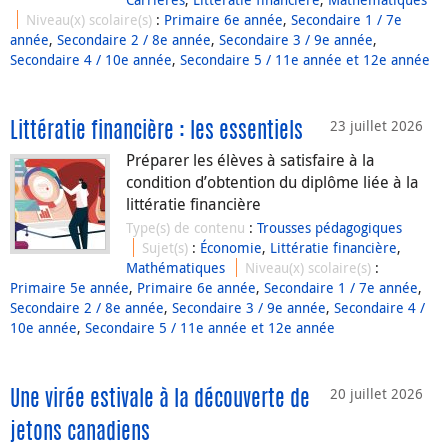
Niveau(x) scolaire(s)
:
Primaire 6e année
,
Secondaire 1 / 7e
année
,
Secondaire 2 / 8e année
,
Secondaire 3 / 9e année
,
Secondaire 4 / 10e année
,
Secondaire 5 / 11e année et 12e année
23 juillet 2026
Littératie financière : les essentiels
Préparer les élèves à satisfaire à la
condition d’obtention du diplôme liée à la
littératie financière
Type(s) de contenu
:
Trousses pédagogiques
Sujet(s)
:
Économie
,
Littératie financière
,
Mathématiques
Niveau(x) scolaire(s)
:
Primaire 5e année
,
Primaire 6e année
,
Secondaire 1 / 7e année
,
Secondaire 2 / 8e année
,
Secondaire 3 / 9e année
,
Secondaire 4 /
10e année
,
Secondaire 5 / 11e année et 12e année
20 juillet 2026
Une virée estivale à la découverte de
jetons canadiens