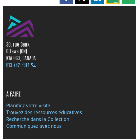
Partager cette page sur Faceboo
Partager cette page sur X
Partager cette pag
Partagez ce
Parta
30, rue Bank
Ottawa (ON)
K1A 0G9, CANADA
613 782‑8914
À FAIRE
Planifiez votre visite
Trouvez des ressources éducatives
Recherche dans la Collection
Communiquez avec nous