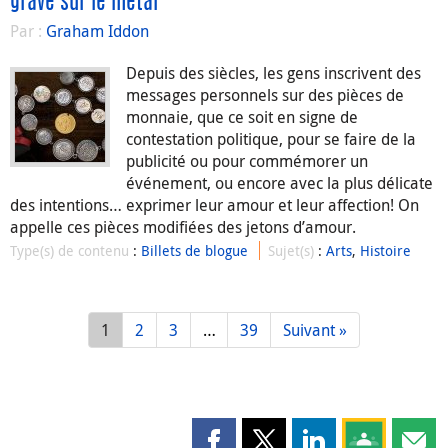
gravé sur le métal
Par :
Graham Iddon
Depuis des siècles, les gens inscrivent des
messages personnels sur des pièces de
monnaie, que ce soit en signe de
contestation politique, pour se faire de la
publicité ou pour commémorer un
événement, ou encore avec la plus délicate
des intentions… exprimer leur amour et leur affection! On
appelle ces pièces modifiées des jetons d’amour.
Type(s) de contenu
:
Billets de blogue
Sujet(s)
:
Arts
,
Histoire
1
2
3
…
39
Suivant »