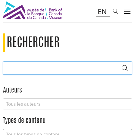
EN
Toggl
To
RECHERCHER
Rechercher dans le site
Auteurs
Types de contenu