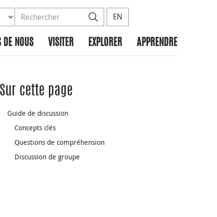
ez la base de données à rechercher
dans le site
Rechercher
EN
 DE NOUS
VISITER
EXPLORER
APPRENDRE
Sur cette page
Guide de discussion
Concepts clés
Questions de compréhension
Discussion de groupe