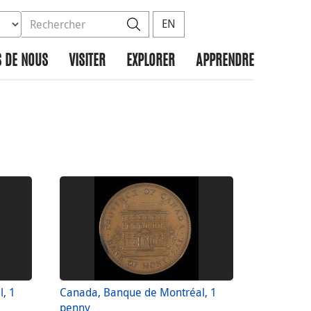
ez la base de données à rechercher
dans le site
Rechercher
EN
 DE NOUS
VISITER
EXPLORER
APPRENDRE
, 1
Canada, Banque de Montréal, 1
penny