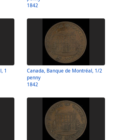
1842
, 1
Canada, Banque de Montréal, 1/2
penny
1842