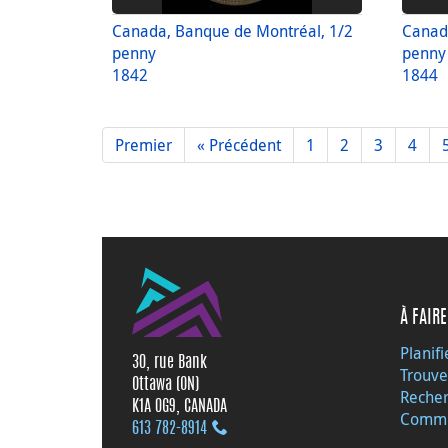
Canada, Banque de Montréal, 1/2
Canad
penny
penny
1842
1844
Premier
« Précédent
1
2
3
4
À FAIRE
Planifi
30, rue Bank
Trouve
Ottawa (ON)
Recher
K1A 0G9, CANADA
Commu
613 782‑8914