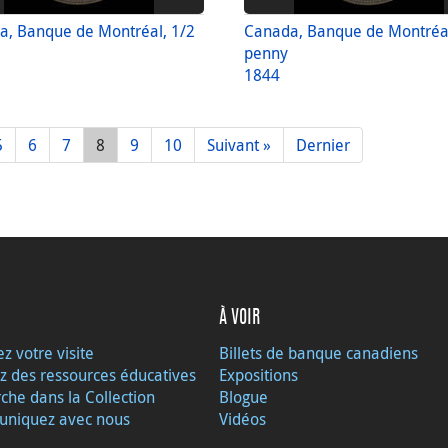
a, Banque de Montréal, 1/2
Canada, Banque de Montréal
penny
1844
5
6
7
8
9
10
Suivant »
Dernier
À VOIR
ez votre visite
Billets de banque canadiens
z des ressources éducatives
Expositions
che dans la Collection
Blogue
niquez avec nous
Vidéos