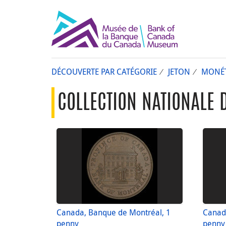
DÉCOUVERTE PAR CATÉGORIE
JETON
MONÉT
COLLECTION NATIONALE 
Canada, Banque de Montréal, 1
Canad
penny
penny