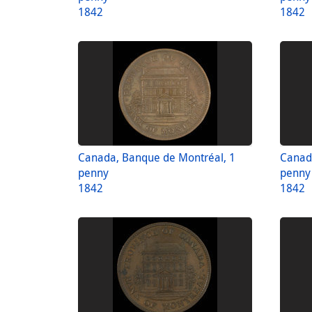
1842
1842
Canada, Banque de Montréal, 1
Canad
penny
penny
1842
1842