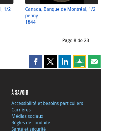
, 1/2
Canada, Banque de Montréal, 1/2
penny
1844
Page 8 de 23
Partager cette page sur Facebook
Partager cette page sur X
Partager cette page sur LinkedI
Partagez cette page sur
Partager cette pag
À SAVOIR
Accessibilité et besoins particuliers
Carrières
Médias sociaux
Règles de conduite
Santé et sécurité