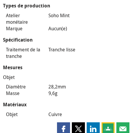
Types de production
Atelier
Soho Mint
monétaire
Marque
Aucun(e)
Spécification
Traitement de la
Tranche lisse
tranche
Mesures
Objet
Diamètre
28,2mm
Masse
9,6g
Matériaux
Objet
Cuivre
Partager cette page sur Faceboo
Partager cette page sur X
Partager cette pag
Partagez ce
Parta