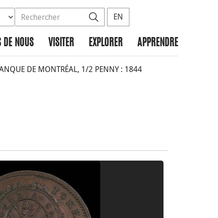
ez la base de données à rechercher
dans le site
Rechercher
EN
 DE NOUS
VISITER
EXPLORER
APPRENDRE
NQUE DE MONTRÉAL, 1/2 PENNY : 1844