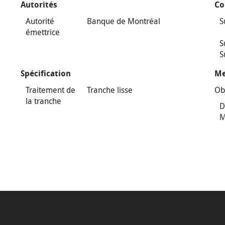
Autorités
Co
Autorité
Banque de Montréal
S
émettrice
S
S
Spécification
Me
Traitement de
Tranche lisse
Ob
la tranche
D
M