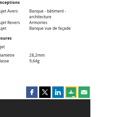
nceptions
ujet Avers
Banque - bâtiment -
architecture
ujet Revers
Armoiries
ujet
Banque vue de façade
sures
jet
iamètre
28,2mm
asse
9,64g
Partager cette page sur Facebook
Partager cette page sur X
Partager cette page sur LinkedI
Partagez cette page sur
Partager cette pag