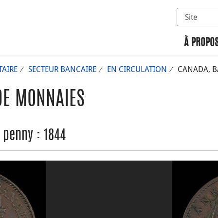
Sélectionn
Rechercher 
À PROPOS
AIRE
SECTEUR BANCAIRE
EN CIRCULATION
CANADA, BA
DE MONNAIES
 penny : 1844