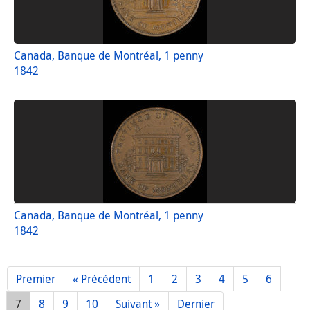
Canada, Banque de Montréal, 1 penny
1842
Canada, Banque de Montréal, 1 penny
1842
Premier
« Précédent
1
2
3
4
5
6
7
8
9
10
Suivant »
Dernier