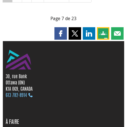
Page 7 de 23
Partager cette page sur Faceboo
Partager cette page sur X
Partager cette pag
Partagez ce
Parta
30, rue Bank
Ottawa (ON)
K1A 0G9, CANADA
613 782‑8914
À FAIRE