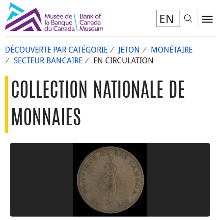
EN
Toggl
To
DÉCOUVERTE PAR CATÉGORIE
JETON
MONÉTAIRE
SECTEUR BANCAIRE
EN CIRCULATION
COLLECTION NATIONALE DE
MONNAIES