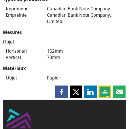
Imprimeur
Canadian Bank Note Company
Empreinte
Canadian Bank Note Company,
Limited.
Mesures
Objet
Horizontal
152mm
Vertical
73mm
Matériaux
Objet
Papier
Partager cette page sur Faceboo
Partager cette page sur X
Partager cette pag
Partagez ce
Parta