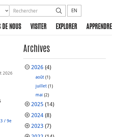
ez la base de données à rechercher
dans le site
Rechercher
EN
 DE NOUS
VISITER
EXPLORER
APPRENDRE
Archives
2026
(4)
t 2026
août
(1)
juillet
(1)
mai
(2)
s
2025
(14)
2024
(8)
3 / 9e
2023
(7)
2022
(14)