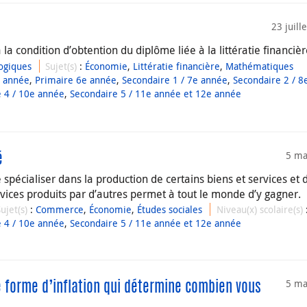
23 juill
 la condition d’obtention du diplôme liée à la littératie financiè
ogiques
Sujet(s)
:
Économie
,
Littératie financière
,
Mathématiques
e année
,
Primaire 6e année
,
Secondaire 1 / 7e année
,
Secondaire 2 / 8
 4 / 10e année
,
Secondaire 5 / 11e année et 12e année
5 ma
é
spécialiser dans la production de certains biens et services et 
vices produits par d’autres permet à tout le monde d’y gagner.
Sujet(s)
:
Commerce
,
Économie
,
Études sociales
Niveau(x) scolaire(s)
 4 / 10e année
,
Secondaire 5 / 11e année et 12e année
5 ma
ule forme d’inflation qui détermine combien vous