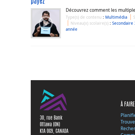
payez
Découvrez comment les multiples
Type(s) de contenu
:
Multimédia
Niveau(x) scolaire(s)
:
Secondaire 
année
À FAIRE
Planifi
30, rue Bank
Trouve
Ottawa (ON)
Recher
K1A 0G9, CANADA