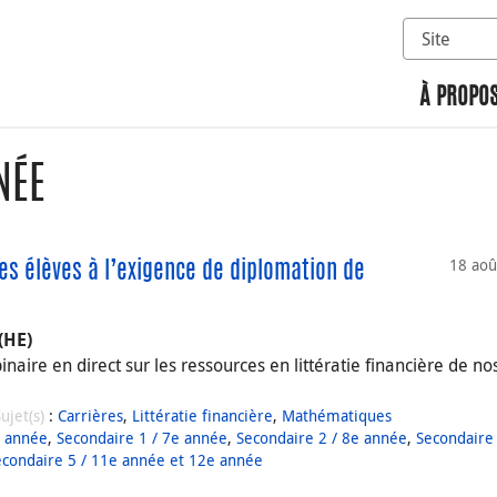
Sélectionn
Rechercher 
À PROPOS
NÉE
18 aoû
 les élèves à l’exigence de diplomation de
(HE)
aire en direct sur les ressources en littératie financière de no
Sujet(s)
:
Carrières
,
Littératie financière
,
Mathématiques
e année
,
Secondaire 1 / 7e année
,
Secondaire 2 / 8e année
,
Secondaire 
econdaire 5 / 11e année et 12e année