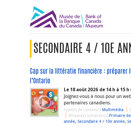
SECONDAIRE 4 / 10E AN
Cap sur la littératie financière : préparer
l’Ontario
Le 18 août 2026 de 14 h à 15 h 
Joignez-vous à nous pour un webin
partenaires canadiens.
Type(s) de contenu
:
Multimédia
Niveau(x) scolaire(s)
:
Primaire 6
année
,
Secondaire 4 / 10e année
,
S