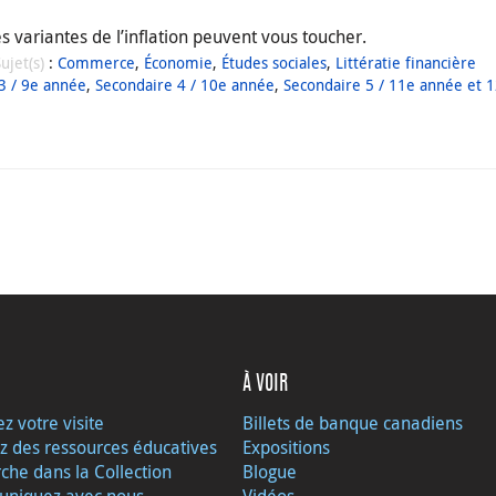
 variantes de l’inflation peuvent vous toucher.
Sujet(s)
:
Commerce
,
Économie
,
Études sociales
,
Littératie financière
3 / 9e année
,
Secondaire 4 / 10e année
,
Secondaire 5 / 11e année et 
À VOIR
ez votre visite
Billets de banque canadiens
z des ressources éducatives
Expositions
che dans la Collection
Blogue