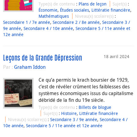
Type(s) de contenu
:
Plans de leçon
Sujet(s)
:
Économie
,
Études sociales
,
Littératie financière
,
Mathématiques
Niveau(x) scolaire(s)
:
Secondaire 1 / 7e année
,
Secondaire 2 / 8e année
,
Secondaire 3 /
9e année
,
Secondaire 4 / 10e année
,
Secondaire 5 / 11e année et
12e année
18 avril 2024
Leçons de la Grande Dépression
Par :
Graham Iddon
Ce qu’a permis le krach boursier de 1929,
c’est de révéler crûment les faiblesses des
systèmes économiques issus du capitalisme
débridé de la fin du 19e siècle.
Type(s) de contenu
:
Billets de blogue
Sujet(s)
:
Histoire
,
Littératie financière
Niveau(x) scolaire(s)
:
Secondaire 3 / 9e année
,
Secondaire 4 /
10e année
,
Secondaire 5 / 11e année et 12e année