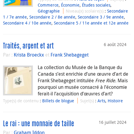
Commerce
,
Économie
,
Études sociales
,
Géographie
Niveau(x) scolaire(s)
:
Secondaire
1 / 7e année
,
Secondaire 2 / 8e année
,
Secondaire 3 / 9e année
,
Secondaire 4 / 10e année
,
Secondaire 5 / 11e année et 12e année
6 août 2024
Traités, argent et art
Par :
Krista Broeckx
et
Frank Shebageget
La collection du Musée de la Banque du
Canada s’est enrichie d’une œuvre d’art de
Frank Shebageget intitulée
Free Ride
. Mais
pourquoi un musée consacré à l’économie
ferait-il l’acquisition d’œuvres d’art?
Type(s) de contenu
:
Billets de blogue
Sujet(s)
:
Arts
,
Histoire
16 juillet 2024
Le rai : une monnaie de taille
Par :
Graham Iddon