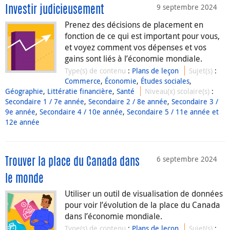
9 septembre 2024
Investir judicieusement
Prenez des décisions de placement en
fonction de ce qui est important pour vous,
et voyez comment vos dépenses et vos
gains sont liés à l’économie mondiale.
Type(s) de contenu
:
Plans de leçon
Sujet(s)
:
Commerce
,
Économie
,
Études sociales
,
Géographie
,
Littératie financière
,
Santé
Niveau(x) scolaire(s)
:
Secondaire 1 / 7e année
,
Secondaire 2 / 8e année
,
Secondaire 3 /
9e année
,
Secondaire 4 / 10e année
,
Secondaire 5 / 11e année et
12e année
6 septembre 2024
Trouver la place du Canada dans
le monde
Utiliser un outil de visualisation de données
pour voir l’évolution de la place du Canada
dans l’économie mondiale.
Type(s) de contenu
:
Plans de leçon
Sujet(s)
: