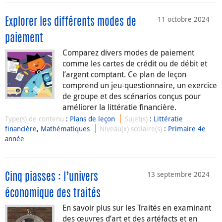
11 octobre 2024
Explorer les différents modes de
paiement
Comparez divers modes de paiement
comme les cartes de crédit ou de débit et
l’argent comptant. Ce plan de leçon
comprend un jeu-questionnaire, un exercice
de groupe et des scénarios conçus pour
améliorer la littératie financière.
Type(s) de contenu
:
Plans de leçon
Sujet(s)
:
Littératie
financière
,
Mathématiques
Niveau(x) scolaire(s)
:
Primaire 4e
année
13 septembre 2024
Cinq piasses : l’univers
économique des traités
En savoir plus sur les Traités en examinant
des œuvres d’art et des artéfacts et en