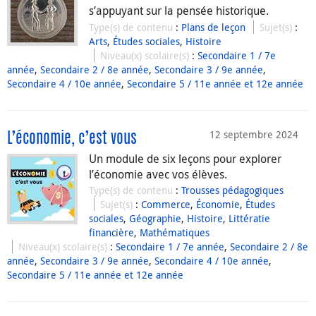
s’appuyant sur la pensée historique.
Type(s) de contenu
:
Plans de leçon
Sujet(s)
:
Arts
,
Études sociales
,
Histoire
Niveau(x) scolaire(s)
:
Secondaire 1 / 7e
année
,
Secondaire 2 / 8e année
,
Secondaire 3 / 9e année
,
Secondaire 4 / 10e année
,
Secondaire 5 / 11e année et 12e année
12 septembre 2024
L’économie, c’est vous
Un module de six leçons pour explorer
l’économie avec vos élèves.
Type(s) de contenu
:
Trousses pédagogiques
Sujet(s)
:
Commerce
,
Économie
,
Études
sociales
,
Géographie
,
Histoire
,
Littératie
financière
,
Mathématiques
Niveau(x) scolaire(s)
:
Secondaire 1 / 7e année
,
Secondaire 2 / 8e
année
,
Secondaire 3 / 9e année
,
Secondaire 4 / 10e année
,
Secondaire 5 / 11e année et 12e année