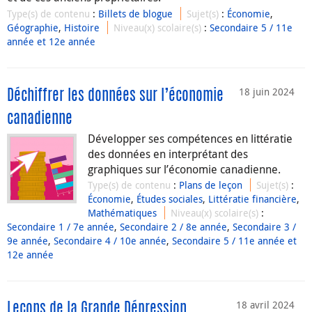
Type(s) de contenu
:
Billets de blogue
Sujet(s)
:
Économie
,
Géographie
,
Histoire
Niveau(x) scolaire(s)
:
Secondaire 5 / 11e
année et 12e année
18 juin 2024
Déchiffrer les données sur l’économie
canadienne
Développer ses compétences en littératie
des données en interprétant des
graphiques sur l’économie canadienne.
Type(s) de contenu
:
Plans de leçon
Sujet(s)
:
Économie
,
Études sociales
,
Littératie financière
,
Mathématiques
Niveau(x) scolaire(s)
:
Secondaire 1 / 7e année
,
Secondaire 2 / 8e année
,
Secondaire 3 /
9e année
,
Secondaire 4 / 10e année
,
Secondaire 5 / 11e année et
12e année
18 avril 2024
Leçons de la Grande Dépression