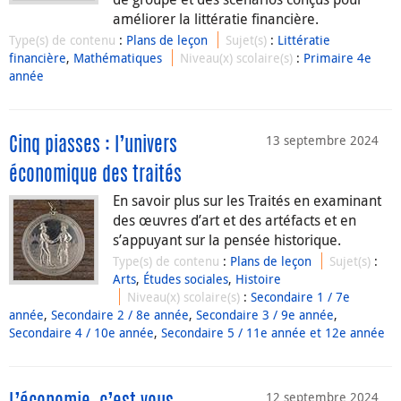
améliorer la littératie financière.
Type(s) de contenu
:
Plans de leçon
Sujet(s)
:
Littératie
financière
,
Mathématiques
Niveau(x) scolaire(s)
:
Primaire 4e
année
13 septembre 2024
Cinq piasses : l’univers
économique des traités
En savoir plus sur les Traités en examinant
des œuvres d’art et des artéfacts et en
s’appuyant sur la pensée historique.
Type(s) de contenu
:
Plans de leçon
Sujet(s)
:
Arts
,
Études sociales
,
Histoire
Niveau(x) scolaire(s)
:
Secondaire 1 / 7e
année
,
Secondaire 2 / 8e année
,
Secondaire 3 / 9e année
,
Secondaire 4 / 10e année
,
Secondaire 5 / 11e année et 12e année
12 septembre 2024