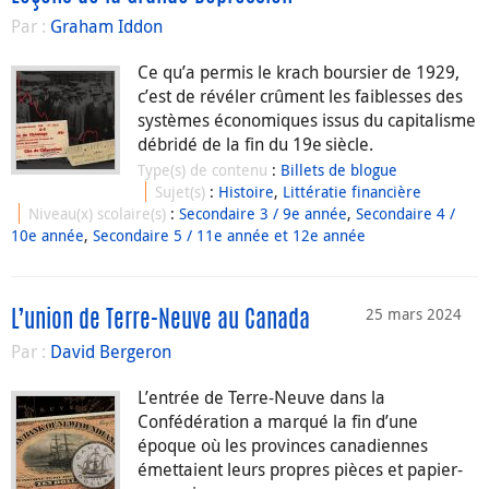
Par :
Graham Iddon
Ce qu’a permis le krach boursier de 1929,
c’est de révéler crûment les faiblesses des
systèmes économiques issus du capitalisme
débridé de la fin du 19e siècle.
Type(s) de contenu
:
Billets de blogue
Sujet(s)
:
Histoire
,
Littératie financière
Niveau(x) scolaire(s)
:
Secondaire 3 / 9e année
,
Secondaire 4 /
10e année
,
Secondaire 5 / 11e année et 12e année
25 mars 2024
L’union de Terre-Neuve au Canada
Par :
David Bergeron
L’entrée de Terre-Neuve dans la
Confédération a marqué la fin d’une
époque où les provinces canadiennes
émettaient leurs propres pièces et papier-