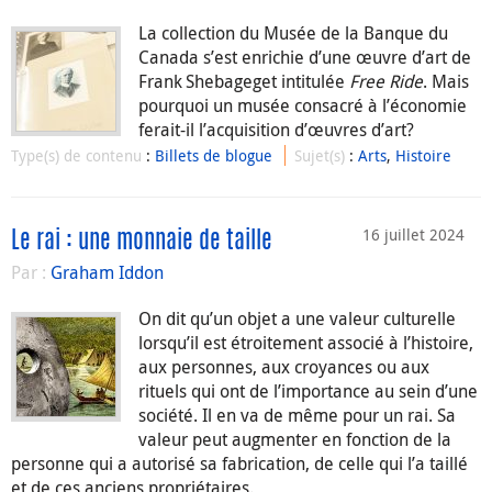
La collection du Musée de la Banque du
Canada s’est enrichie d’une œuvre d’art de
Frank Shebageget intitulée
Free Ride
. Mais
pourquoi un musée consacré à l’économie
ferait-il l’acquisition d’œuvres d’art?
Type(s) de contenu
:
Billets de blogue
Sujet(s)
:
Arts
,
Histoire
16 juillet 2024
Le rai : une monnaie de taille
Par :
Graham Iddon
On dit qu’un objet a une valeur culturelle
lorsqu’il est étroitement associé à l’histoire,
aux personnes, aux croyances ou aux
rituels qui ont de l’importance au sein d’une
société. Il en va de même pour un rai. Sa
valeur peut augmenter en fonction de la
personne qui a autorisé sa fabrication, de celle qui l’a taillé
et de ces anciens propriétaires.