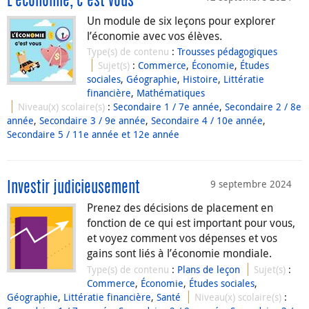
L’économie, c’est vous
Un module de six leçons pour explorer
l’économie avec vos élèves.
Type(s) de contenu
:
Trousses pédagogiques
Sujet(s)
:
Commerce
,
Économie
,
Études
sociales
,
Géographie
,
Histoire
,
Littératie
financière
,
Mathématiques
Niveau(x) scolaire(s)
:
Secondaire 1 / 7e année
,
Secondaire 2 / 8e
année
,
Secondaire 3 / 9e année
,
Secondaire 4 / 10e année
,
Secondaire 5 / 11e année et 12e année
9 septembre 2024
Investir judicieusement
Prenez des décisions de placement en
fonction de ce qui est important pour vous,
et voyez comment vos dépenses et vos
gains sont liés à l’économie mondiale.
Type(s) de contenu
:
Plans de leçon
Sujet(s)
:
Commerce
,
Économie
,
Études sociales
,
Géographie
,
Littératie financière
,
Santé
Niveau(x) scolaire(s)
: