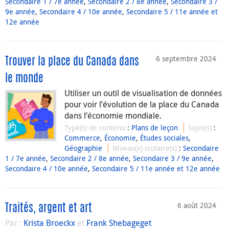
Secondaire 1 / 7e année
,
Secondaire 2 / 8e année
,
Secondaire 3 /
9e année
,
Secondaire 4 / 10e année
,
Secondaire 5 / 11e année et
12e année
6 septembre 2024
Trouver la place du Canada dans
le monde
Utiliser un outil de visualisation de données
pour voir l’évolution de la place du Canada
dans l’économie mondiale.
Type(s) de contenu
:
Plans de leçon
Sujet(s)
:
Commerce
,
Économie
,
Études sociales
,
Géographie
Niveau(x) scolaire(s)
:
Secondaire
1 / 7e année
,
Secondaire 2 / 8e année
,
Secondaire 3 / 9e année
,
Secondaire 4 / 10e année
,
Secondaire 5 / 11e année et 12e année
6 août 2024
Traités, argent et art
Par :
Krista Broeckx
et
Frank Shebageget