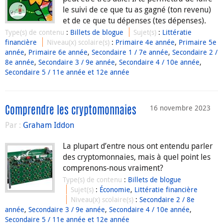
le suivi de ce que tu as gagné (ton revenu)
et de ce que tu dépenses (tes dépenses).
Type(s) de contenu
:
Billets de blogue
Sujet(s)
:
Littératie
financière
Niveau(x) scolaire(s)
:
Primaire 4e année
,
Primaire 5e
année
,
Primaire 6e année
,
Secondaire 1 / 7e année
,
Secondaire 2 /
8e année
,
Secondaire 3 / 9e année
,
Secondaire 4 / 10e année
,
Secondaire 5 / 11e année et 12e année
16 novembre 2023
Comprendre les cryptomonnaies
Par :
Graham Iddon
La plupart d’entre nous ont entendu parler
des cryptomonnaies, mais à quel point les
comprenons-nous vraiment?
Type(s) de contenu
:
Billets de blogue
Sujet(s)
:
Économie
,
Littératie financière
Niveau(x) scolaire(s)
:
Secondaire 2 / 8e
année
,
Secondaire 3 / 9e année
,
Secondaire 4 / 10e année
,
Secondaire 5 / 11e année et 12e année