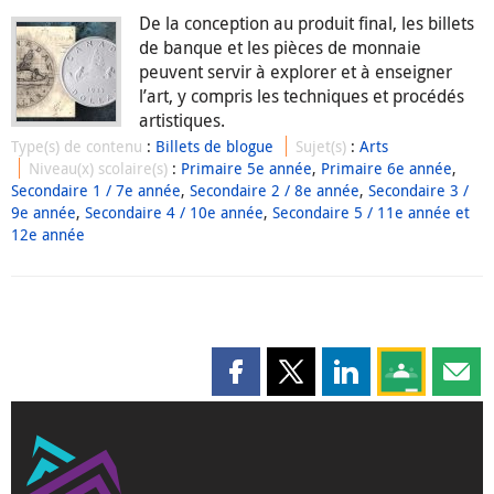
De la conception au produit final, les billets
de banque et les pièces de monnaie
peuvent servir à explorer et à enseigner
l’art, y compris les techniques et procédés
artistiques.
Type(s) de contenu
:
Billets de blogue
Sujet(s)
:
Arts
Niveau(x) scolaire(s)
:
Primaire 5e année
,
Primaire 6e année
,
Secondaire 1 / 7e année
,
Secondaire 2 / 8e année
,
Secondaire 3 /
9e année
,
Secondaire 4 / 10e année
,
Secondaire 5 / 11e année et
12e année
Partager cette page sur Faceboo
Partager cette page sur X
Partager cette pag
Partagez ce
Parta