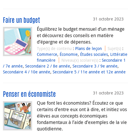
31 octobre 2023
Faire un budget
Équilibrez le budget mensuel d’un ménage
et découvrez des conseils en matière
d’épargne et de dépenses.
Type(s) de contenu
:
Plans de leçon
Sujet(s)
:
Commerce
,
Économie
,
Études sociales
,
Littératie
financière
Niveau(x) scolaire(s)
:
Secondaire 1
/ 7e année
,
Secondaire 2 / 8e année
,
Secondaire 3 / 9e année
,
Secondaire 4 / 10e année
,
Secondaire 5 / 11e année et 12e année
31 octobre 2023
Penser en économiste
Que font les économistes? Écoutez ce que
certains d’entre eux ont à dire, et initiez vos
élèves aux concepts économiques
fondamentaux à l’aide d’exemples de la vie
quotidienne.