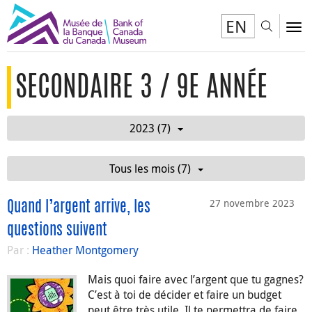
EN
Toggl
To
SECONDAIRE 3 / 9E ANNÉE
2023 (7)
Tous les mois (7)
27 novembre 2023
Quand l’argent arrive, les
questions suivent
Par :
Heather Montgomery
Mais quoi faire avec l’argent que tu gagnes?
C’est à toi de décider et faire un budget
peut être très utile. Il te permettra de faire