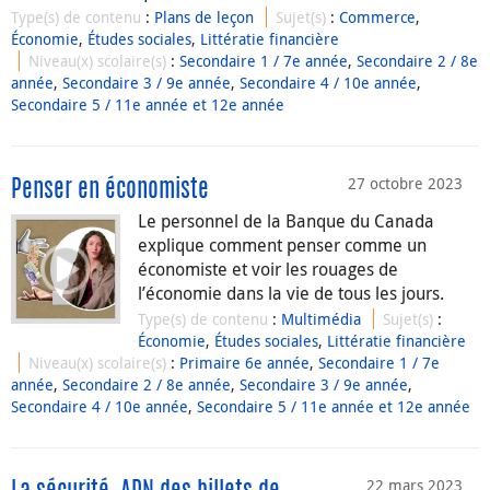
Type(s) de contenu
:
Plans de leçon
Sujet(s)
:
Commerce
,
Économie
,
Études sociales
,
Littératie financière
Niveau(x) scolaire(s)
:
Secondaire 1 / 7e année
,
Secondaire 2 / 8e
année
,
Secondaire 3 / 9e année
,
Secondaire 4 / 10e année
,
Secondaire 5 / 11e année et 12e année
27 octobre 2023
Penser en économiste
Le personnel de la Banque du Canada
explique comment penser comme un
économiste et voir les rouages de
l’économie dans la vie de tous les jours.
Type(s) de contenu
:
Multimédia
Sujet(s)
:
Économie
,
Études sociales
,
Littératie financière
Niveau(x) scolaire(s)
:
Primaire 6e année
,
Secondaire 1 / 7e
année
,
Secondaire 2 / 8e année
,
Secondaire 3 / 9e année
,
Secondaire 4 / 10e année
,
Secondaire 5 / 11e année et 12e année
22 mars 2023