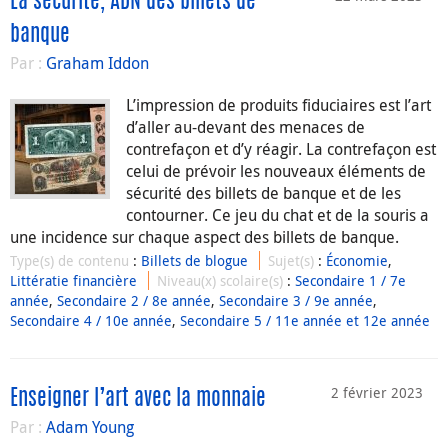
La sécurité, ADN des billets de
banque
Par :
Graham Iddon
L’impression de produits fiduciaires est l’art
d’aller au-devant des menaces de
contrefaçon et d’y réagir. La contrefaçon est
celui de prévoir les nouveaux éléments de
sécurité des billets de banque et de les
contourner. Ce jeu du chat et de la souris a
une incidence sur chaque aspect des billets de banque.
Type(s) de contenu
:
Billets de blogue
Sujet(s)
:
Économie
,
Littératie financière
Niveau(x) scolaire(s)
:
Secondaire 1 / 7e
année
,
Secondaire 2 / 8e année
,
Secondaire 3 / 9e année
,
Secondaire 4 / 10e année
,
Secondaire 5 / 11e année et 12e année
2 février 2023
Enseigner l’art avec la monnaie
Par :
Adam Young