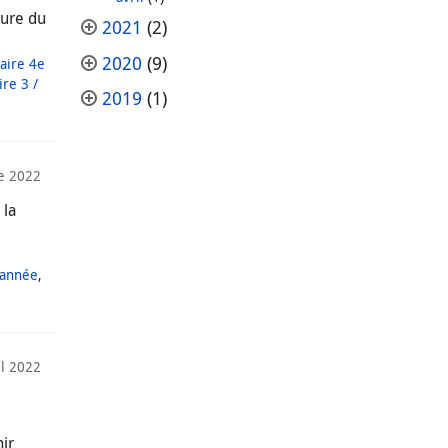
ture du
2021
(2)
2020
(9)
aire 4e
re 3 /
2019
(1)
e 2022
 la
 année
,
il 2022
ir