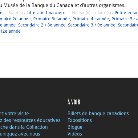
du Musée de la Banque du Canada et d’autres organismes.
ue
Sujet(s)
:
Littératie financière
Niveau(x) scolaire(s)
:
Petite enfan
imaire 2e année
,
Primaire 3e année
,
Primaire 4e année
,
Primaire 5e 
7e année
,
Secondaire 2 / 8e année
,
Secondaire 3 / 9e année
,
Secondair
 12e année
À VOIR
ez votre visite
Billets de banque canadiens
z des ressources éducatives
Expositions
che dans la Collection
Blogue
niquez avec nous
Vidéos