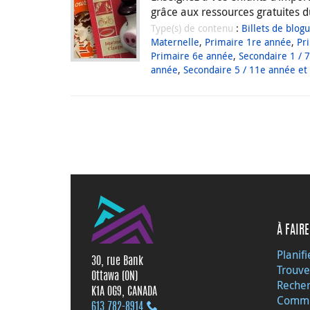
grâce aux ressources gratuites 
Type(s) de contenu
:
Billets de blog
Maternelle
,
Primaire 1re année
,
Pr
Primaire 6e année
,
Secondaire 1 / 
année
,
Secondaire 5 / 11e année et
À FAIRE
Planifi
30, rue Bank
Trouve
Ottawa (ON)
Recher
K1A 0G9, CANADA
Commu
613 782‑8914