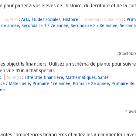
 pour parler à vos élèves de l’histoire, du territoire et de la cul
Sujet(s)
:
Arts
,
Études sociales
,
Histoire
Niveau(x) scolaire(s)
:
Prim
 6e année
,
Secondaire 1 / 7e année
,
Secondaire 2 / 8e année
,
Secondai
28 octobr
s objectifs financiers. Utilisez un schéma de plante pour suivre
en vue d’un achat spécial.
x
Sujet(s)
:
Littératie financière
,
Mathématiques
,
Santé
nce / Maternelle
,
Primaire 1re année
,
Primaire 2e année
,
Primaire 3e
née
4 avr
antes compétences financières et aidez-les à planifier leur aven