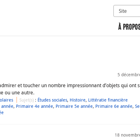
Sélectionn
Rechercher 
À PROPOS
5 décembr
dmirer et toucher un nombre impressionnant d’objets qui ont s
e ou une autre.
laires
Sujet(s)
:
Études sociales
,
Histoire
,
Littératie financière
e année
,
Primaire 4e année
,
Primaire 5e année
,
Primaire 6e année
,
Se
ée
18 novembr