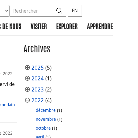
ez la base de données à rechercher
dans le site
Rechercher
EN
 DE NOUS
VISITER
EXPLORER
APPRENDRE
Archives
2025
(5)
e 2022
2024
(1)
ervi de
2023
(2)
2022
(4)
condaire
décembre
(1)
novembre
(1)
octobre
(1)
e 2022
avril
(1)