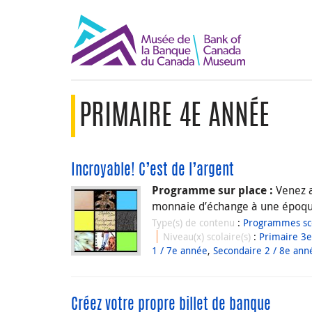
PRIMAIRE 4E ANNÉE
Incroyable! C’est de l’argent
Venez a
Programme sur place :
monnaie d’échange à une époqu
Type(s) de contenu
:
Programmes sco
Niveau(x) scolaire(s)
:
Primaire 3
1 / 7e année
,
Secondaire 2 / 8e ann
Créez votre propre billet de banque