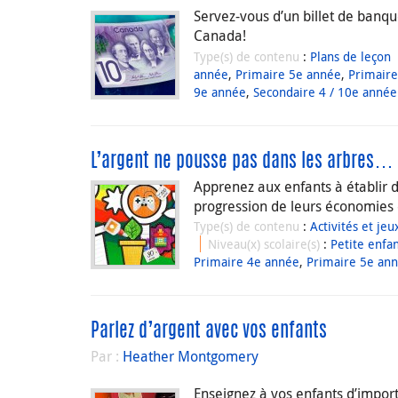
Servez-vous d’un billet de banque
Canada!
Type(s) de contenu
:
Plans de leçon
année
,
Primaire 5e année
,
Primaire
9e année
,
Secondaire 4 / 10e année
L’argent ne pousse pas dans les arbres…
Apprenez aux enfants à établir de
progression de leurs économies 
Type(s) de contenu
:
Activités et jeu
Niveau(x) scolaire(s)
:
Petite enfa
Primaire 4e année
,
Primaire 5e an
Parlez d’argent avec vos enfants
Par :
Heather Montgomery
Enseignez à vos enfants d’import