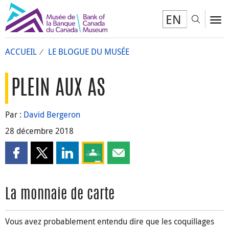
EN
Toggl
To
ACCUEIL
LE BLOGUE DU MUSÉE
PLEIN AUX AS
Par :
David Bergeron
28 décembre 2018
Partager cette page sur Facebook
Partager cette page sur X
Partager cette page sur LinkedIn
Partagez cette page sur Google Clas
Partager cette page par courri
La monnaie de carte
Vous avez probablement entendu dire que les coquillages