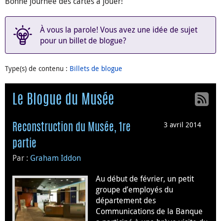
Bonne journée des cartes à jouer!
À vous la parole! Vous avez une idée de sujet
pour un billet de blogue?
Type(s) de contenu
:
Billets de blogue
Le Blogue du Musée
3 avril 2014
Reconstruction du Musée, 1re
partie
Par :
Graham Iddon
Au début de février, un petit
groupe d’employés du
département des
Communications de la Banque