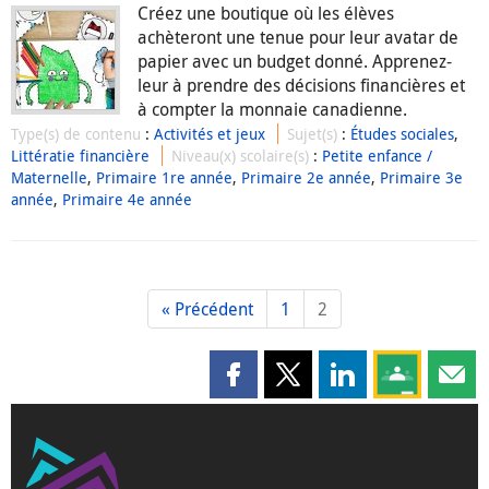
Créez une boutique où les élèves
achèteront une tenue pour leur avatar de
papier avec un budget donné. Apprenez-
leur à prendre des décisions financières et
à compter la monnaie canadienne.
Type(s) de contenu
:
Activités et jeux
Sujet(s)
:
Études sociales
,
Littératie financière
Niveau(x) scolaire(s)
:
Petite enfance /
Maternelle
,
Primaire 1re année
,
Primaire 2e année
,
Primaire 3e
année
,
Primaire 4e année
« Précédent
1
2
Partager cette page sur Faceboo
Partager cette page sur X
Partager cette pag
Partagez ce
Parta