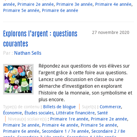
année
,
Primaire 2e année
,
Primaire 3e année
,
Primaire 4e année
,
Primaire 5e année
,
Primaire 6e année
27 novembre 2020
Explorons l’argent : questions
courantes
Par :
Nathan Sells
Répondez aux questions de vos élèves sur
l’argent grâce à cette foire aux questions.
Lancez une discussion en classe ou une
démarche d’investigation en explorant
l’histoire de la monnaie, son symbolisme et
plus encore.
Type(s) de contenu
:
Billets de blogue
Sujet(s)
:
Commerce
,
Économie
,
Études sociales
,
Littératie financière
,
Santé
Niveau(x) scolaire(s)
:
Primaire 1re année
,
Primaire 2e année
,
Primaire 3e année
,
Primaire 4e année
,
Primaire 5e année
,
Primaire 6e année
,
Secondaire 1 / 7e année
,
Secondaire 2 / 8e