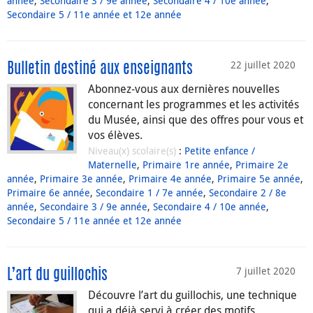
année
,
Secondaire 3 / 9e année
,
Secondaire 4 / 10e année
,
Secondaire 5 / 11e année et 12e année
22 juillet 2020
Bulletin destiné aux enseignants
Abonnez-vous aux dernières nouvelles
concernant les programmes et les activités
du Musée, ainsi que des offres pour vous et
vos élèves.
Niveau(x) scolaire(s)
:
Petite enfance /
Maternelle
,
Primaire 1re année
,
Primaire 2e
année
,
Primaire 3e année
,
Primaire 4e année
,
Primaire 5e année
,
Primaire 6e année
,
Secondaire 1 / 7e année
,
Secondaire 2 / 8e
année
,
Secondaire 3 / 9e année
,
Secondaire 4 / 10e année
,
Secondaire 5 / 11e année et 12e année
7 juillet 2020
L’art du guillochis
Découvre l’art du guillochis, une technique
qui a déjà servi à créer des motifs