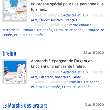
un cadeau spécial pour une personne que
tu aimes.
Type(s) de contenu
:
Activités et jeux
Sujet(s)
:
Arts
,
Études sociales
,
Français
Niveau(x) scolaire(s)
:
Petite enfance /
Maternelle
,
Primaire 1re année
,
Primaire 2e année
,
Primaire 3e
année
,
Primaire 4e année
28 avril 2020
Tirelire
Apprends à épargner de l’argent en
bricolant une amusante tirelire.
Type(s) de contenu
:
Activités et jeux
Sujet(s)
:
Arts
,
Littératie financière
,
Santé
Niveau(x) scolaire(s)
:
Primaire 1re année
,
Primaire 2e année
,
Primaire 3e année
3 avril 2020
Le Marché des avatars