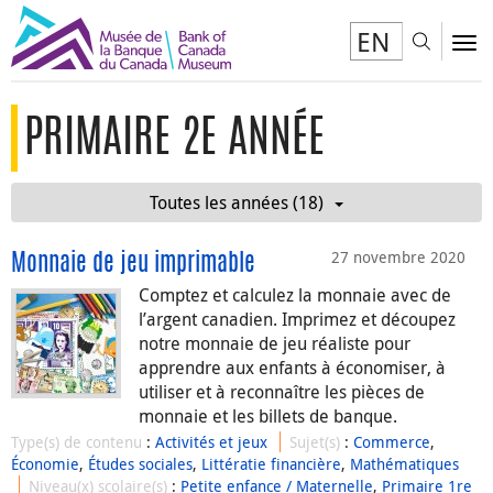
EN
Toggl
To
PRIMAIRE 2E ANNÉE
Toutes les années (18)
27 novembre 2020
Monnaie de jeu imprimable
Comptez et calculez la monnaie avec de
l’argent canadien. Imprimez et découpez
notre monnaie de jeu réaliste pour
apprendre aux enfants à économiser, à
utiliser et à reconnaître les pièces de
monnaie et les billets de banque.
Type(s) de contenu
:
Activités et jeux
Sujet(s)
:
Commerce
,
Économie
,
Études sociales
,
Littératie financière
,
Mathématiques
Niveau(x) scolaire(s)
:
Petite enfance / Maternelle
,
Primaire 1re