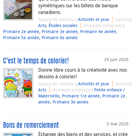
symétriques sur les billets de banque
canadiens.
Type(s) de contenu
:
Activités et jeux
Sujet(s)
:
Arts
,
Études sociales
Niveau(x) scolaire(s)
:
Primaire 2e année
,
Primaire 3e année
,
Primaire 4e année
,
Primaire 5e année
,
Primaire 6e année
24 juin 2020
C’est le temps de colorier!
Donne libre cours à ta créativité avec nos
dessins à colorier!
Type(s) de contenu
:
Activités et jeux
Sujet(s)
:
Arts
Niveau(x) scolaire(s)
:
Petite enfance /
Maternelle
,
Primaire 1re année
,
Primaire 2e
année
,
Primaire 3e année
5 mai 2020
Bons de remerciement
Échange des biens et des services, et crée