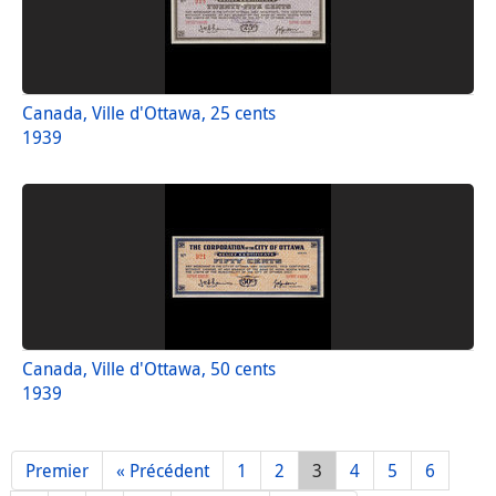
Canada, Ville d'Ottawa, 25 cents
1939
Canada, Ville d'Ottawa, 50 cents
1939
Premier
« Précédent
1
2
3
4
5
6