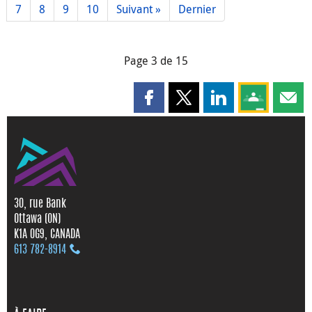
7
8
9
10
Suivant »
Dernier
Page 3 de 15
Partager cette page sur Faceboo
Partager cette page sur X
Partager cette pag
Partagez ce
Parta
30, rue Bank
Ottawa (ON)
K1A 0G9, CANADA
613 782‑8914