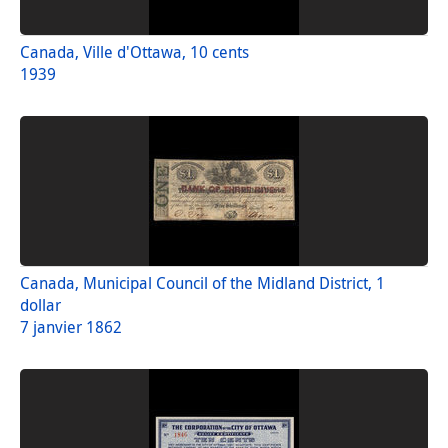
Canada, Ville d'Ottawa, 10 cents
1939
Canada, Municipal Council of the Midland District, 1
dollar
7 janvier 1862