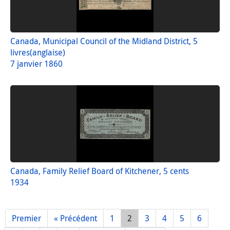
Canada, Municipal Council of the Midland District, 5
livres(anglaise)
7 janvier 1860
Canada, Family Relief Board of Kitchener, 5 cents
1934
Premier
« Précédent
1
2
3
4
5
6