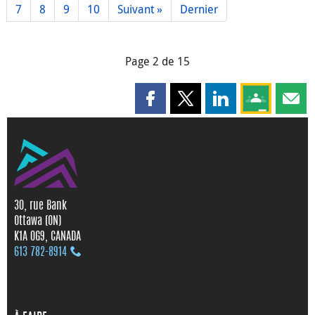
7
8
9
10
Suivant »
Dernier
Page 2 de 15
Partager cette page sur Faceboo
Partager cette page sur X
Partager cette pag
Partagez ce
Parta
30, rue Bank
Ottawa (ON)
K1A 0G9, CANADA
613 782‑8914