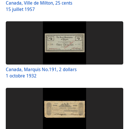
Canada, Ville de Milton, 25 cents
15 juillet 1957
Canada, Marquis No.191, 2 dollars
1 octobre 1932