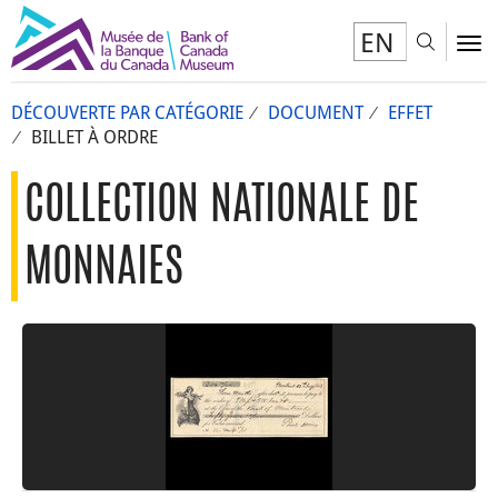
EN
Toggl
To
DÉCOUVERTE PAR CATÉGORIE
DOCUMENT
EFFET
BILLET À ORDRE
COLLECTION NATIONALE DE
MONNAIES