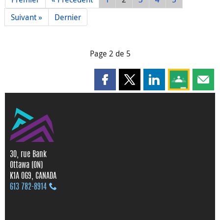
Suivant »
Dernier
Page 2 de 5
Partager cette page sur Faceboo
Partager cette page sur X
Partager cette pag
Partagez ce
Parta
30, rue Bank
Ottawa (ON)
K1A 0G9, CANADA
613 782‑8914