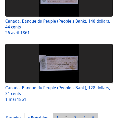
Canada, Banque du Peuple (People's Bank), 148 dollars,
44 cents
26 avril 1861
Canada, Banque du Peuple (People's Bank), 128 dollars,
31 cents
1 mai 1861
Premier
« Précédent
1
2
3
4
5