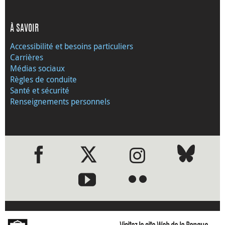
À SAVOIR
Accessibilité et besoins particuliers
Carrières
Médias sociaux
Règles de conduite
Santé et sécurité
Renseignements personnels
●
●