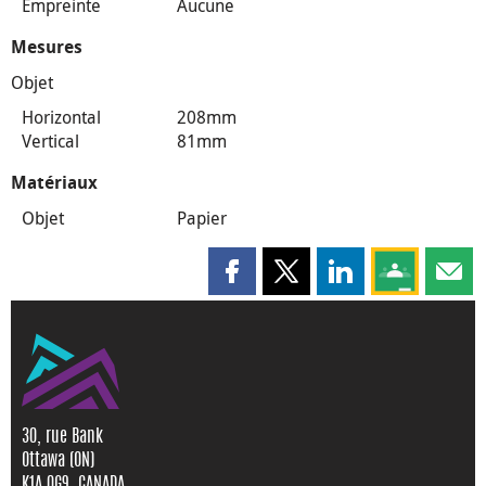
Empreinte
Aucune
Mesures
Objet
Horizontal
208mm
Vertical
81mm
Matériaux
Objet
Papier
Partager cette page sur Faceboo
Partager cette page sur X
Partager cette pag
Partagez ce
Parta
30, rue Bank
Ottawa (ON)
K1A 0G9, CANADA