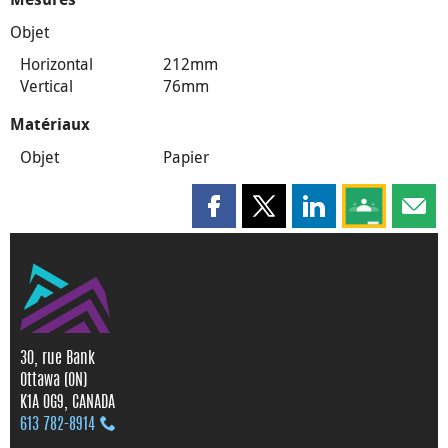
Objet
Horizontal
212mm
Vertical
76mm
Matériaux
Objet
Papier
Partager cette page sur Faceboo
Partager cette page sur X
Partager cette pag
Partagez ce
Parta
30, rue Bank
Ottawa (ON)
K1A 0G9, CANADA
613 782‑8914