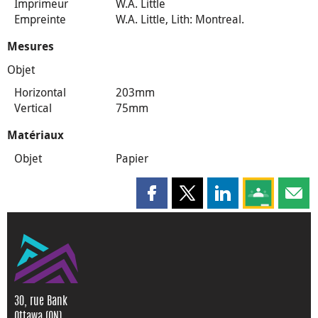
Imprimeur
W.A. Little
Empreinte
W.A. Little, Lith: Montreal.
Mesures
Objet
Horizontal
203mm
Vertical
75mm
Matériaux
Objet
Papier
Partager cette page sur Faceboo
Partager cette page sur X
Partager cette pag
Partagez ce
Parta
30, rue Bank
Ottawa (ON)